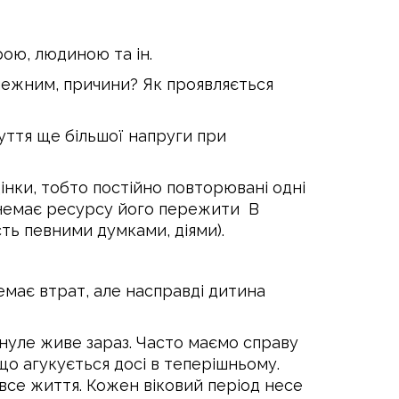
рою, людиною та ін.
алежним, причини? Як проявляється
уття ще більшої напруги при
нки, тобто постійно повторювані одні
о немає ресурсу його пережити В
сть певними думками, діями).
має втрат, але насправді дитина
инуле живе зараз. Часто маємо справу
о агукується досі в теперішньому.
 все життя. Кожен віковий період несе