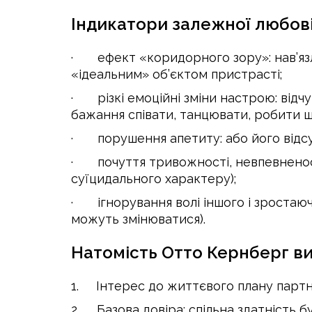
Індикатори залежної любові
· ефект «коридорного зору»: нав’язл
«ідеальним» об’єктом пристрасті;
· різкі емоційні зміни настрою: відчу
бажання співати, танцювати, робити 
· порушення апетиту: або його відсут
· почуття тривожності, невпевненості,
суїцидального характеру);
· ігнорування волі іншого і зростаюч
можуть змінюватися).
Натомість Отто Кернберг ви
1. Інтерес до життєвого плану партне
2. Базова довіра: спільна здатність бу