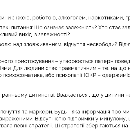
осини з їжею, роботою, алкоголем, наркотиками, г
 такі питання: Що означає залежність? Хто стає з
жливий вихід із залежності?
ролю над зловживанням, відчуття несвободи? Відч
рчого пристосування – утворюється патерн поведі
уаціями. Для людини стає травматичним – те, на щ
бо психосоматика, або психопатії (ОКР – одержимі
ранньому дитинстві. Вважається , що у дитини не
почуття та маркери. Будь - яка інформація про м
вираженими. Відсутністю підтримки у минулому, щ
ла певні стратегії. Ці стратегії зберігаються на