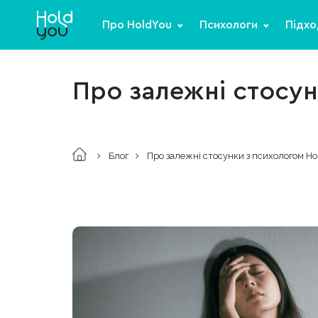
Про HoldYou
Психологи
Підхо
Про залежні стосу
Блог
Про залежні стосунки з психологом H