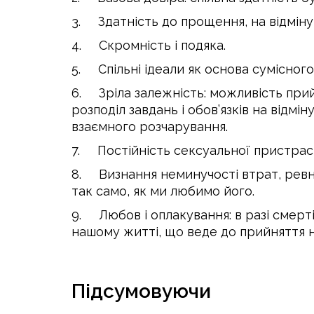
3. Здатність до прощення, на відміну в
4. Скромність і подяка.
5. Спільні ідеали як основа сумісного
6. Зріла залежність: можливість прий
розподіл завдань і обов’язків на відмін
взаємного розчарування.
7. Постійність сексуальної пристрасті
8. Визнання неминучості втрат, ревно
так само, як ми любимо його.
9. Любов і оплакування: в разі смерт
нашому житті, що веде до прийняття н
Підсумовуючи