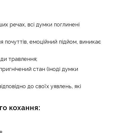
х речах, всі думки поглинені
я почуттів, емоційний підйом, виникає
ади травлення;
пригнічений стан (іноді думки
дповідно до своїх уявлень, які
го кохання:
в.