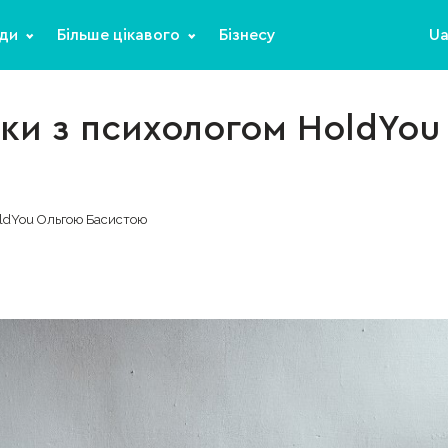
ди
Більше цікавого
Бізнесу
U
нки з психологом HoldYo
oldYou Ольгою Басистою