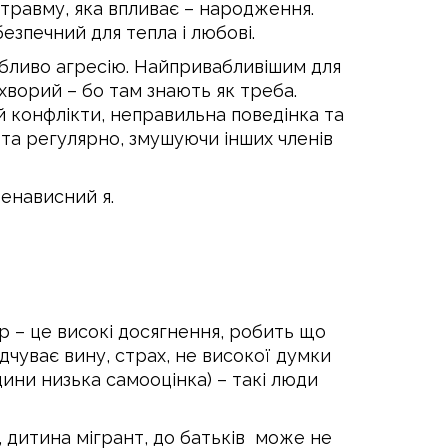
травму, яка впливає – народження.
безпечний для тепла і любові.
собливо агресію. Найпривабливішим для
охворий – бо там знають як треба.
ій конфлікти, неправильна поведінка та
та регулярно, змушуючи інших членів
Ненависний я.
ер – це високі досягнення, робить що
дчуває вину, страх, не високої думки
одини низька самооцінка) – такі люди
, дитина мігрант, до батьків може не