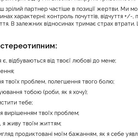
ш зрілий партнер частіше в позиції жертви. Ми мо
осинах характерні: контроль почуттів, відчуття +/-,
життя. В залежних відносинах тримає страх втрати
 стереотипним:
 є, відбуваються від твоєї любові до мене;
ення;
 твоїх проблем, полегшення твого болю;
вання тобою (роби, як я хочу);
стити тебе;
я вирішенням твоїх проблем;
 я живу твоїм життям;
ляд продиктовані моїм бажанням, як я себе уявля