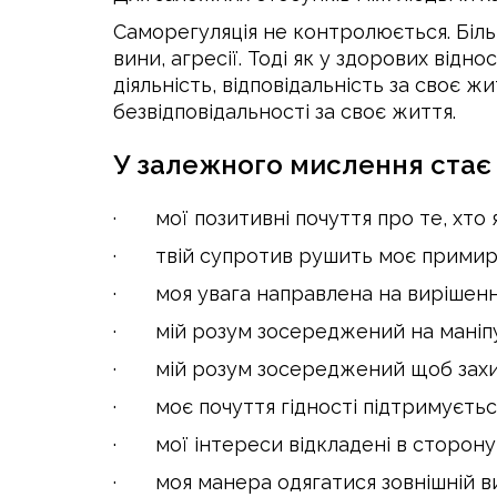
Саморегуляція не контролюється. Біль
вини, агресії. Тоді як у здорових відн
діяльність, відповідальність за своє 
безвідповідальності за своє життя.
У залежного мислення стає
· мої позитивні почуття про те, хто я
· твій супротив рушить моє примир
· моя увага направлена на вирішення
· мій розум зосереджений на маніпую
· мій розум зосереджений щоб захи
· моє почуття гідності підтримуєтьс
· мої інтереси відкладені в сторону,
· моя манера одягатися зовнішній виг