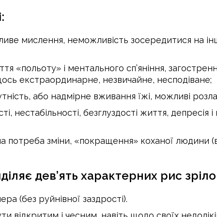
:
иве мислення, неможливість зосередитися на інши
ття «польоту» і ментального сп’яніння, загостренн
щось екстраординарне, незвичайне, несподіване;
ність, або надмірне вживання їжі, можливі розл
 нестабільності, безглуздості життя, депресія і 
а потреба зміни, «покращення» коханої людини (ві
діляє дев’ять характерних рис зріло
ра (без руйнівної заздрості).
ти відкритим і чесним, навіть щодо своїх недолікі