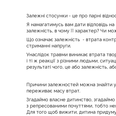
Залежні стосунки - це про парні відн
Я намагатимусь вам дати відповідь на
залежність, в чому її характер? Чи мо
Що означає залежність - втрата конт
стриманні напруги.
Унаслідок травми виникає втрата тво
і ті ж реакції з різними людьми, сит
результаті чого, це або залежність, а
Причини залежностей можна знайти у 
переживає масу втрат.
Згадаймо власне дитинство, згадаймо 
з репресованими почуттями, тобто не
Для того щоб вижити, дитина придумува