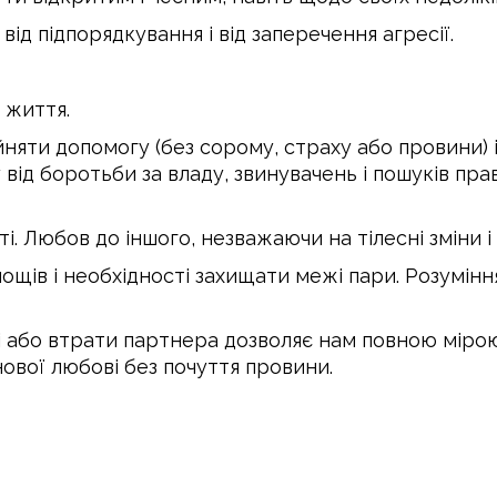
ід підпорядкування і від заперечення агресії.
 життя.
няти допомогу (без сорому, страху або провини) 
у від боротьби за владу, звинувачень і пошуків пра
. Любов до іншого, незважаючи на тілесні зміни і 
щів і необхідності захищати межі пари. Розумін
і або втрати партнера дозволяє нам повною мірою 
ової любові без почуття провини.