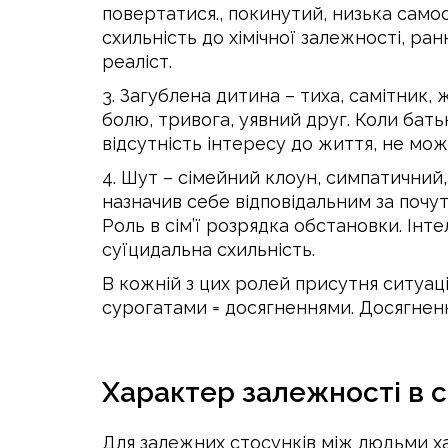
повертатися., покинутий, низька самоо
схильність до хімічної залежності, ран
реаліст.
3. Загублена дитина – тиха, самітник, 
болю, тривога, уявний друг. Коли бать
відсутність інтересу до життя, не мож
4. Шут – сімейний клоун, симпатичний,
назначив себе відповідальним за почут
Роль в сім’ї розрядка обстановки. Ін
суїцидальна схильність.
В кожній з цих ролей присутня ситуац
сурогатами = досягненнями. Досягненн
Характер залежності в с
Для залежних стосунків між людьми ха