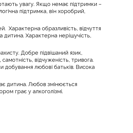
ертають увагу. Якщо немає підтримки –
логічна підтримка, він хоробрий,
чей. Характерна образливість, відчуття
ша дитина. Характерна нерішучість,
ахисту. Добре підвішаний язик,
 самотність, відчуженість, тривога.
би добування любові батьків. Висока
ває дитина. Любов змінюється
ром грає у алкоголізмі.