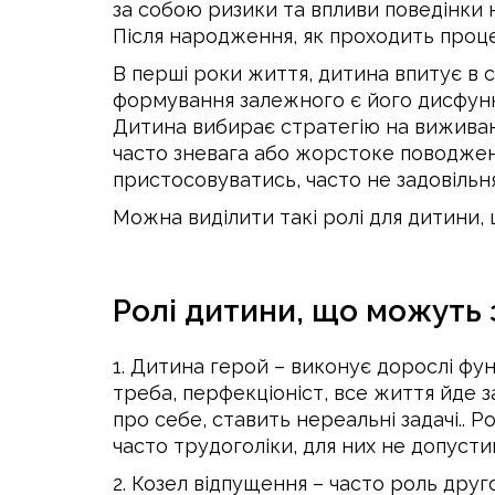
за собою ризики та впливи поведінки 
Після народження, як проходить процес 
В перші роки життя, дитина впитує в 
формування залежного є його дисфункці
Дитина вибирає стратегію на виживання.
часто зневага або жорстоке поводженн
пристосовуватись, часто не задовільн
Можна виділити такі ролі для дитини,
Ролі дитини, що можуть 
1. Дитина герой – виконує дорослі фун
треба, перфекціоніст, все життя йде з
про себе, ставить нереальні задачі.. Р
часто трудоголіки, для них не допустим
2. Козел відпущення – часто роль дру