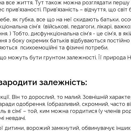
на все життя. Тут також можна розглядати першу 
прив’язаності. Прив’язаність – відчуття, що світ 
себе, як губка, все що на неї скидають батьки, о
ональна сім’я (військові, педагоги, лікарі, важк
 ) Тобто, дисфункціональна сім'я - це сім'я, в як
я з боку окремих батьків відбуваються постійно 
яються психоемоційні та фізичні потреби.
 що можуть бути грунтом залежності. Її природа 
зародити залежність:
кції. Він то дорослий, то малий. Зовнішній характ
аради одобрення. (образливий, скромний, часто ві
оль в сімї – той, ким можна гордитися (у членів р
і невдачі.
гої дитини, ворожий замкнутий, обвинувачує інших