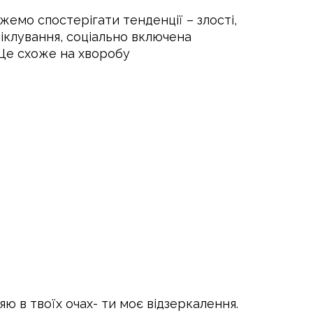
жемо спостерігати тенденції – злості,
 піклування, соціально включена
. Це схоже на хворобу
ю в твоїх очах- ти моє відзеркалення.