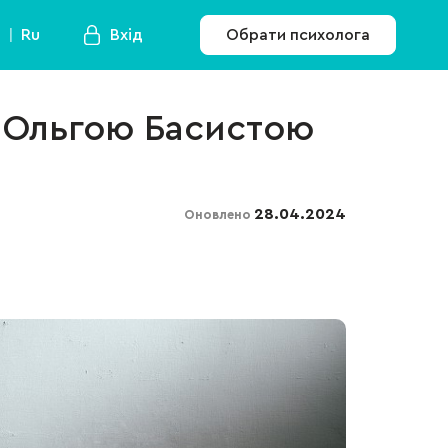
a
Ru
Вхід
Обрати психолога
u Ольгою Басистою
28.04.2024
Оновлено