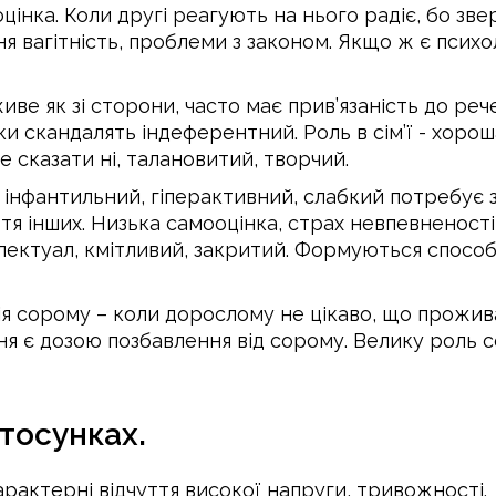
цінка. Коли другі реагують на нього радіє, бо зв
ня вагітність, проблеми з законом. Якщо ж є психо
живе як зі сторони, часто має прив’язаність до ре
ки скандалять індеферентний. Роль в сім’ї - хоро
е сказати ні, талановитий, творчий.
 інфантильний, гіперактивний, слабкий потребує з
тя інших. Низька самооцінка, страх невпевненості,
телектуал, кмітливий, закритий. Формуються спосо
ія сорому – коли дорослому не цікаво, що прожи
я є дозою позбавлення від сорому. Велику роль со
тосунках.
рактерні відчуття високої напруги, тривожності.