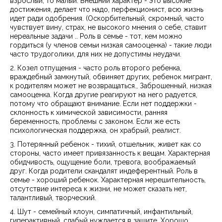
взрослый, то малый. Внешний характер - это высокие
достижения, делает что надо, перфекционист, всю жизнь
идет ради одобрения. (Оскорбительный, скромный, часто
чувствует вину, страх, не высокого мнения о себе, ставит
нереальные задачи .. Роль в семье - тот, кем можно
гордиться (у членов семьи низкая самооценка) - такие люди
часто трудоголики, для них не допустимы неудачи.
2. Козел отпущения - часто роль второго ребенка,
враждебный замкнутый, обвиняет других, ребенок мигрант,
к родителям может не возвращаться., Заброшенный, низкая
самооценка. Когда другие реагируют на него радуется,
потому что обращают внимание. Если нет поддержки -
склонность к химической зависимости, ранняя
беременность, проблемы с законом. Если же есть
психологическая поддержка, он храбрый, реалист.
3. Потерянный ребенок - тихий, отшельник, живет как со
стороны, часто имеет привязанность к вещам. Характерная
обидчивость, ощущение боли, тревога, воображаемый
друг. Когда родители скандалят индеферентный. Роль в
семье - хороший ребенок. Характерная нерешительность,
отсутствие интереса к жизни, не может сказать нет,
талантливый, творческий.
4. Шут - семейный клоун, симпатичный, инфантильный,
гиперактивный, слабый нуждается в защите. Хорошо