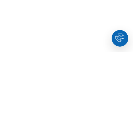
HoldYou
– Подберите психолога онлайн и запланируйте
встречу в комфортное время. Квалифицированные
специалисты и терапевты по образованию.
© Holdyou,
все права защищены
,
2026