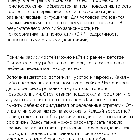
В результате травмы возникает потеря творческого
приспособления - образуется паттерн поведения, то есть
постоянно повторяющиеся одни и те же реакции с
разными людьми, ситуациями. Для человека становится
травматическим - то, что нет ресурса его пережить. В
результате чего, это либо зависимость, или
психосоматика, или психопатии (ОКР - одержимость
определенными мыслями, действиями).
Причины зависимостей можно найти в раннем детстве.
Считается, что у ребенка нет потерь, но на самом деле
ребенок переживает массу потерь.
Вспомним детство, вспомним чувство и маркеры. Какая -
либо информация о прошлом живет сейчас. Часто имеем
дело с репрессированными чувствами, то есть
невыраженными. Отсутствием поддержки в прошлом, что
агукуеться до сих пор в настоящем. Для того чтобы
выжить, ребенок придумывал определенные стратегии. Эти
стратегии сохраняются на всю жизнь. Каждый возрастной
период влечет за собой риски и воздействия поведения на
всю жизнь. Здесь также можно рассматривать первую
травму, которая влияет - рождение. После рождения, как
проходит процесс привязанности. Привязанность -
чувство, что мир безопасен для тепла и любви.