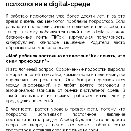
психологии в digital-среде
Я работаю психологом уже более десяти лет, и за это
время видела, как меняются проблемы подростков. Если
раньше их волновали личные отношения и поиск себя, то
теперь к этому добавляется целый пласт digital-вызовов:
бесконечные ленты TikTok, виртуальная популярность,
кибербуллинг, клиповое мышление. Родители часто
обращаются ко мне со словами:
«Мой ребенок постоянно в телефоне! Как понять, что
с ним происходит?»
И это логичный вопрос. Современные подростки выросли
в мире соцсетей, где лайки, комментарии и видео-минутки
определяют их реальность. Они быстро переключаются
между информацией, не любят долгие разговоры и
эмоционально зависимы от оценки виртуальной среды. В
такой реальности их психика работает иначе, чем у
предыдущих поколений.
В частности, растет уровень тревожности, потому что
подростки испытывают постоянное давление
соответствовать трендам. А кибербуллинг - это не просто
ссора во дворе, а нечто, что может набрать сотни
просмотров, оставляя след в психике на годы.