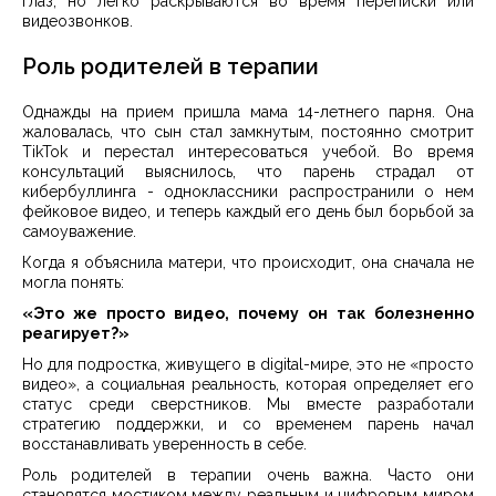
глаз, но легко раскрываются во время переписки или
видеозвонков.
Роль родителей в терапии
Однажды на прием пришла мама 14-летнего парня. Она
жаловалась, что сын стал замкнутым, постоянно смотрит
TikTok и перестал интересоваться учебой. Во время
консультаций выяснилось, что парень страдал от
кибербуллинга - одноклассники распространили о нем
фейковое видео, и теперь каждый его день был борьбой за
самоуважение.
Когда я объяснила матери, что происходит, она сначала не
могла понять:
«Это же просто видео, почему он так болезненно
реагирует?»
Но для подростка, живущего в digital-мире, это не «просто
видео», а социальная реальность, которая определяет его
статус среди сверстников. Мы вместе разработали
стратегию поддержки, и со временем парень начал
восстанавливать уверенность в себе.
Роль родителей в терапии очень важна. Часто они
становятся мостиком между реальным и цифровым миром