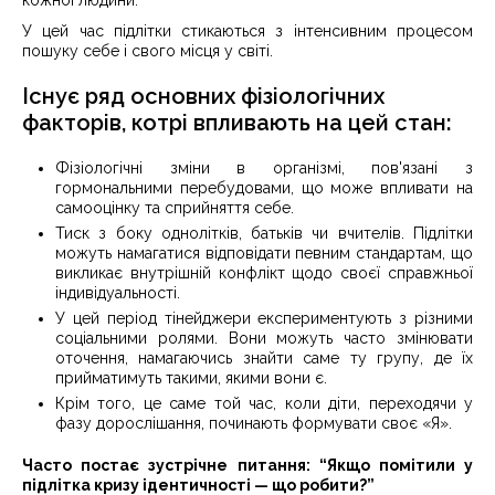
кожної людини.
У цей час підлітки стикаються з інтенсивним процесом
пошуку себе і свого місця у світі.
Існує ряд основних фізіологічних
факторів, котрі впливають на цей стан:
Фізіологічні зміни в організмі, пов'язані з
гормональними перебудовами, що може впливати на
самооцінку та сприйняття себе.
Тиск з боку однолітків, батьків чи вчителів. Підлітки
можуть намагатися відповідати певним стандартам, що
викликає внутрішній конфлікт щодо своєї справжньої
індивідуальності.
У цей період тінейджери експериментують з різними
соціальними ролями. Вони можуть часто змінювати
оточення, намагаючись знайти саме ту групу, де їх
прийматимуть такими, якими вони є.
Крім того, це саме той час, коли діти, переходячи у
фазу дорослішання, починають формувати своє «Я».
Часто постає зустрічне питання: “Якщо помітили у
підлітка кризу ідентичності — що робити?”