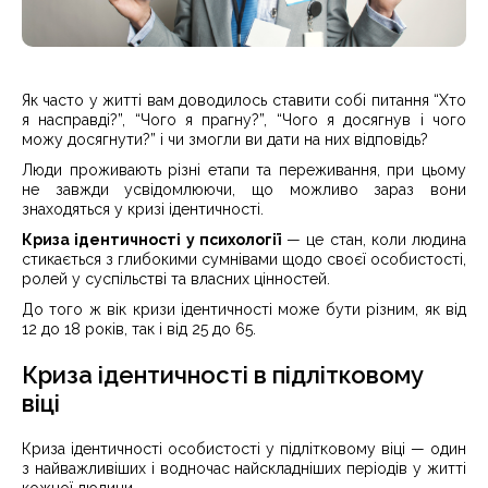
Як часто у житті вам доводилось ставити собі питання “Хто
я насправді?”, “Чого я прагну?”, “Чого я досягнув і чого
можу досягнути?” і чи змогли ви дати на них відповідь?
Люди проживають різні етапи та переживання, при цьому
не завжди усвідомлюючи, що можливо зараз вони
знаходяться у кризі ідентичності.
Криза ідентичності у психології
— це стан, коли людина
стикається з глибокими сумнівами щодо своєї особистості,
ролей у суспільстві та власних цінностей.
До того ж вік кризи ідентичності може бути різним, як від
12 до 18 років, так і від 25 до 65.
Криза ідентичності в підлітковому
віці
Криза ідентичності особистості у підлітковому віці — один
з найважливіших і водночас найскладніших періодів у житті