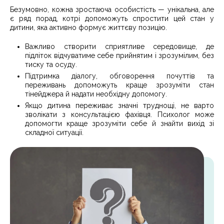
Безумовно, кожна зростаюча особистість — унікальна, але
є ряд порад, котрі допоможуть спростити цей стан у
дитини, яка активно формує життєву позицію.
Важливо створити сприятливе середовище, де
підліток відчуватиме себе прийнятим і зрозумілим, без
тиску та осуду.
Підтримка діалогу, обговорення почуттів та
переживань допоможуть краще зрозуміти стан
тінейджера й надати необхідну допомогу.
Якщо дитина переживає значні труднощі, не варто
зволікати з консультацією фахівця. Психолог може
допомогти краще зрозуміти себе й знайти вихід зі
складної ситуації.