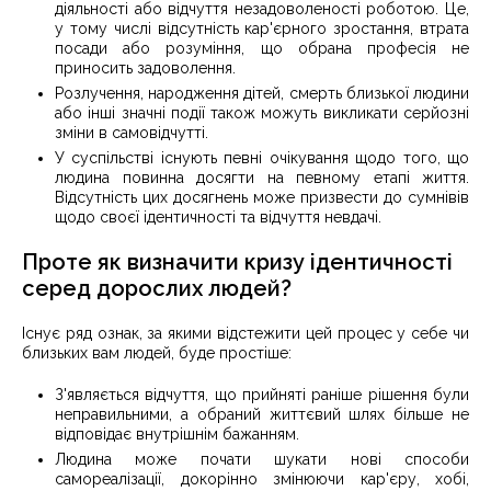
діяльності або відчуття незадоволеності роботою. Це,
у тому числі відсутність кар'єрного зростання, втрата
посади або розуміння, що обрана професія не
приносить задоволення.
Розлучення, народження дітей, смерть близької людини
або інші значні події також можуть викликати серйозні
зміни в самовідчутті.
У суспільстві існують певні очікування щодо того, що
людина повинна досягти на певному етапі життя.
Відсутність цих досягнень може призвести до сумнівів
щодо своєї ідентичності та відчуття невдачі.
Проте як визначити кризу ідентичності
серед дорослих людей?
Існує ряд ознак, за якими відстежити цей процес у себе чи
близьких вам людей, буде простіше:
З'являється відчуття, що прийняті раніше рішення були
неправильними, а обраний життєвий шлях більше не
відповідає внутрішнім бажанням.
Людина може почати шукати нові способи
самореалізації, докорінно змінюючи кар'єру, хобі,