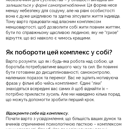
залишається у формі самопригноблення
. Ця форма несе
меншу небезпеку для соціуму, але на рівні особистості
вона є дуже шкідливою та здатна зіпсувати життя індивіда.
Тому варто працювати над власним комплексом
меншовартості, щоб дозволити собі жити повним життям,
бути по справжньому щасливою людиною, яку не “гризе”
відчуття, що всі навколо є чимось кращими.
Як побороти цей комплекс у собі?
Варто розуміти, що як і будь-яка робота над собою, ця
боротьба потребуватиме вашого часу та сил. Ви повинні
бути готовими до дисциплінованості, самоконтролю,
маленьких поразок та перемог. Вас не зцілить мотивуюча
фраза у фільмі або чийсь комплімент. Єдині “ліки”
знаходяться всередині вас самих й щоб віднайти їх –
потрібно прикласти зусиль. Але ми наведемо кілька порад,
що можуть допомогти зробити перший крок.
Відокремте себе від комплексу.
Почати варто з усвідомлення, що більшість ваших думок та
вчинків спричиненні психологічною пасткою – комплексом