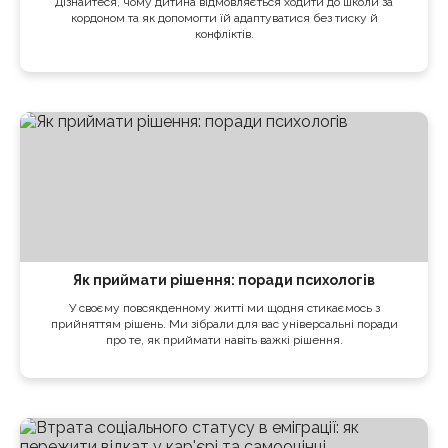
Дізнайтеся, чому дитина відмовляється ходити до школи за
кордоном та як допомогти їй адаптуватися без тиску й
конфліктів.
Як приймати рішення: поради психологів
У своєму повсякденному житті ми щодня стикаємось з
прийняттям рішень. Ми зібрали для вас універсальні поради
про те, як приймати навіть важкі рішення.