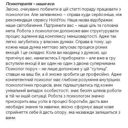
Психотерапія – наше все.
Звісно, очікувано побачити в цій статті пораду працювати з
психологом. Але запевняємо – справа куди серйозніша, ніж
рекомендація сервісу HoldYou. Наша назва відображає
наше світобачення. Підтримати вас – наша ціль та головна
мета. Робота з психологом допоможе вам структурувати
процес зцілення від комплексу меншовартості. Адже так
легко загубитись у власних думках. Справа в тому, що
кожна наша думка миттєво запускає процеси різних
емоцій. І це складно. Коли ви наодинці з думкою, що
пригнічує вас, намагаєтесь її приборкати – але вже в гру
вступили емоції й ви один на один з двома суперниками.
Психолог поруч – не лише допоможе у цій “сутичці”,
ставши на ваш бік, а й зможе зробити це професійно. Адже
компетентний психолог має глибоке розуміння внутрішніх
психологічних процесів, вміє підлаштуватись під кожен
унікальний випадок особистості, знає безліч шляхів роботи
в тій чи іншій ситуації. Робота з психологом значно
прискорить ваш успіх в процесі боротьби, дасть вам
необхідні знання та навички, якісно сформує ваше нове
сприйняття себе й дасть опору, яка назавжди залишиться з
вами.