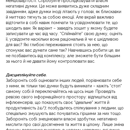
меншовартості. Спробуйте прослідковувати власні
негативні думки. Це може виявитись дуже складним
завданням, адже думки іноді літають у голові, як блискавки
й миттєво тягнуть за собою емоції. Але вкрай важливо
відточити в собі навик помічати та усвідомлювати те, що
шкодить вам. Як варіант – заведіть зошит у якому будете
записувати це час від часу. “Спіймайте” свою думку, оцініть
її, усвідомте наскільки вона раціональна й чи є шкідливою
для вас? Які глибокі переживання стоять за нею, що
спонукає вас думати саме так? Навчившись робити це, ви
не позбавитесь від комплексу, але зможете бути більшим
за нього й не давати йому контролювати вас.
Дисциплінуйте себе.
Забороніть собі оцінювати інших людей, порівнювати себе
з ними, як тільки такі думки будуть виникати – кажіть “стоп”
самому собі й переключайтесь на щось інше. Проведіть
ревізію свого інформаційного простору: відпишіться від
інфлюенсерів, що показують своє “ідеальне” життя й
продуктивність 24/7, позбудьтесь спілкування з людьми, що
спеціально змушують вас почуватись гіршими за них тощо.
Забороніть собі знецінювати власні здобутки, негативно
мислити про свої досягнення та життя в цілому. Лише зміна