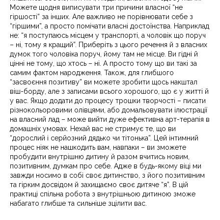
Можете щодня виписувати три причини власної “не
гіршості” за інших. Але важливо не порівнювати себе з
“гіршими”, а просто помічати власні достоїнства. Наприклад
не: “я поступаюсь місцем у транспорті, а чоловік що поруч
– ні, тому я кращий”. Приберіть з цього речення й з власних
думок того чоловіка поруч, йому там не місце. Ви гідні й
цінні не тому, що хтось – ні. А просто тому що ви такі за
самим фактом народження. Також, для глибшого
“засвоєння позитиву” ви можете зробити щось накштал
віш-борду, але з записами всього хорошого, що є у житті й
у вас. Якщо додати до процесу трошки творчості – писати
різнокольоровими олівцями, або домальовувати ілюстрації
на власний лад – може вийти дуже ефективна арт-терапія в
домашніх умовах. Нехай вас не стримує те, що ви
“дорослий і серйозний дядько чи тітонька”. Цей інтимний
процес ніяк не нашкодить вам, навпаки – ви зможете
пробудити внутрішню дитину й разом вчитись новим,
позитивним, думкам про себе. Адже в будь-якому віці ми
завжди носимо в собі своє дитинство, з його позитивним
та гірким досвідом й захищаємо своє дитяче “я”. В цій
практиці спільна робота з внутрішньою дитиною зможе
набагато глибше та сильніше зцілити вас.