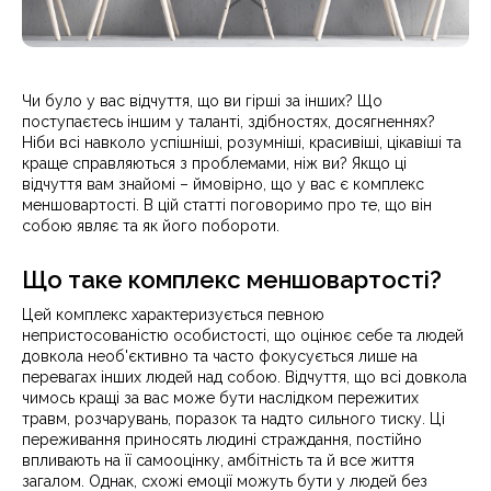
Чи було у вас відчуття, що ви гірші за інших? Що
поступаєтесь іншим у таланті, здібностях, досягненнях?
Ніби всі навколо успішніші, розумніші, красивіші, цікавіші та
краще справляються з проблемами, ніж ви? Якщо ці
відчуття вам знайомі – ймовірно, що у вас є комплекс
меншовартості. В цій статті поговоримо про те, що він
собою являє та як його побороти.
Що таке комплекс меншовартості?
Цей комплекс характеризується певною
непристосованістю особистості, що оцінює себе та людей
довкола необ'єктивно та часто фокусується лише на
перевагах інших людей над собою. Відчуття, що всі довкола
чимось кращі за вас може бути наслідком пережитих
травм, розчарувань, поразок та надто сильного тиску. Ці
переживання приносять людині страждання, постійно
впливають на її самооцінку, амбітність та й все життя
загалом. Однак, схожі емоції можуть бути у людей без