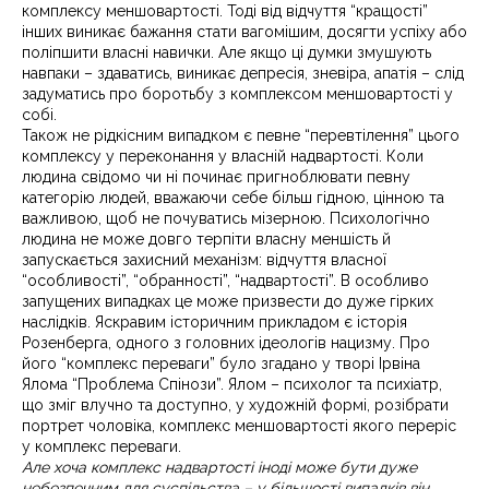
комплексу меншовартості. Тоді від відчуття “кращості”
інших виникає бажання стати вагомішим, досягти успіху або
поліпшити власні навички. Але якщо ці думки змушують
навпаки – здаватись, виникає депресія, зневіра, апатія – слід
задуматись про боротьбу з комплексом меншовартості у
собі.
Т
акож не рідкісним випадком є певне “перевтілення” цього
комплексу у переконання у власній надвартості. Коли
людина свідомо чи ні починає пригноблювати певну
категорію людей, вважаючи себе більш гідною, цінною та
важливою, щоб не почуватись мізерною. Психологічно
людина не може довго терпіти власну меншість й
запускається захисний механізм: відчуття власної
“особливості”, “обранності”, “надвартості”. В особливо
запущених випадках це може призвести до дуже гірких
наслідків. Яскравим історичним прикладом є історія
Розенберга, одного з головних ідеологів нацизму. Про
його “комплекс переваги” було згадано у творі Ірвіна
Ялома “Проблема Спінози”. Ялом – психолог та психіатр,
що зміг влучно та доступно, у художній формі, розібрати
портрет чоловіка, комплекс меншовартості якого переріс
у комплекс переваги.
Але хоча комплекс надвартості іноді може бути дуже
небезпечним для суспільства – у більшості випадків він