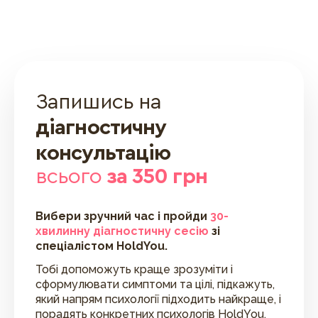
Запишись на
діагностичну
консультацію
всього
за 350 грн
Вибери зручний час і пройди
30-
хвилинну діагностичну сесію
зі
спеціалістом HoldYou.
Тобі допоможуть краще зрозуміти і
сформулювати симптоми та цілі, підкажуть,
який напрям психології підходить найкраще, і
порадять конкретних психологів HoldYou.