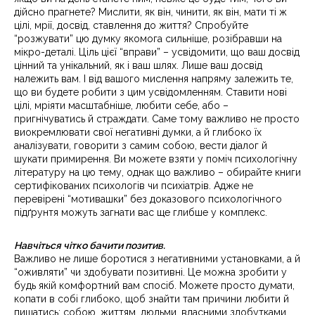
дійсно прагнете? Мислити, як він, чинити, як він, мати ті ж
цілі, мрії, досвід, ставлення до життя? Спробуйте
“розжувати” цю думку якомога сильніше, розібравши на
мікро-деталі. Ціль цієї “вправи” – усвідомити, що ваш досвід
цінний та унікальний, як і ваш шлях. Лише ваш досвід
належить вам. І від вашого мислення напряму залежить те,
що ви будете робити з цим усвідомленням. Ставити нові
цілі, мріяти масштабніше, любити себе, або –
пригнічуватись й страждати. Саме тому важливо не просто
виокремлювати свої негативні думки, а й глибоко їх
аналізувати, говорити з самим собою, вести діалог й
шукати примирення. Ви можете взяти у поміч психологічну
літературу на цю тему, однак що важливо – обирайте книги
сертифікованих психологів чи психіатрів. Адже не
перевірені “мотивашки” без доказового психологічного
підґрунтя можуть загнати вас ще глибше у комплекс.
Навчіться чітко бачити позитив.
Важливо не лише боротися з негативними установками, а й
“оживляти” чи здобувати позитивні. Це можна зробити у
будь якій комфортний вам спосіб. Можете просто думати,
копати в собі глибоко, щоб знайти там причини любити й
пишатись: собою, життям, людьми, власними здобутками.