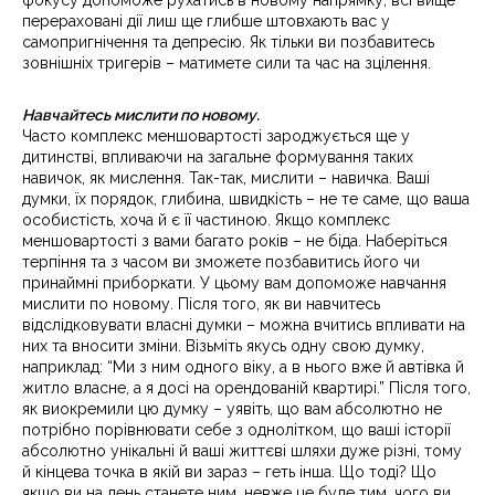
фокусу допоможе рухатись в новому напрямку, всі вище
перераховані дії лиш ще глибше штовхають вас у
самопригнічення та депресію. Як тільки ви позбавитесь
зовнішніх тригерів – матимете сили та час на зцілення.
Навчайтесь мислити по новому.
Часто комплекс меншовартості зароджується ще у
дитинстві, впливаючи на загальне формування таких
навичок, як мислення. Так-так, мислити – навичка. Ваші
думки, їх порядок, глибина, швидкість – не те саме, що ваша
особистість, хоча й є її частиною. Якщо комплекс
меншовартості з вами багато років – не біда. Наберіться
терпіння та з часом ви зможете позбавитись його чи
принаймні приборкати. У цьому вам допоможе навчання
мислити по новому. Після того, як ви навчитесь
відслідковувати власні думки – можна вчитись впливати на
них та вносити зміни. Візьміть якусь одну свою думку,
наприклад: “Ми з ним одного віку, а в нього вже й автівка й
житло власне, а я досі на орендованій квартирі.” Після того,
як виокремили цю думку – уявіть, що вам абсолютно не
потрібно порівнювати себе з однолітком, що ваші історії
абсолютно унікальні й ваші життєві шляхи дуже різні, тому
й кінцева точка в якій ви зараз – геть інша. Що тоді? Що
якщо ви на день станете ним, невже це буде тим, чого ви