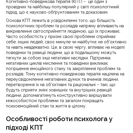
Когнітивно-поведінкова терапія (КПТ) – це один з
провідних та найбільш популярний у світі психологічний
підхід, що є науково-обґрунтованим та доказовим.
Основа КПТ лежить в усвідомленні того, що більшість
психологічних проблем та розладів напряму впливають на
викривлення світосприйняття людиною, що їх проживає.
Часто особистість у призмі своєї проблеми сприймає
себе, інших людей, своє минуле чи майбутнє не об'єктивно
та навіть неадекватно. Це, в свою чергу, впливає на моделі
поведінки та реакції людини, що в подальшому можуть
тягнути за собою інші негативні наслідки. Підтримка
негативних циклів мислення та поведінки викликає
погіршення емоційного стану та закріплення проблем та
розладів. Тому когнітивно-поведінкова терапія націлена на
переусвідомлення негативних думок та вчинків людини,
перетворення їх на об'єктивні та раціональні – такі, що
будуть сприяти зміні зовнішніх та внутрішніх реакцій
людини, допомагатимуть конструктивно вирішувати
міжособистісні проблеми та загалом покращать
психоемоційний стан та життя в цілому.
Особливості роботи психолога у
підході КПТ