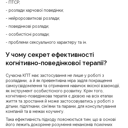
- ПТСР;
- розлади харчової поведінки;
- нейророзвиткові розлади;
- поведінкові розлади;
- особистісні розлади;
- проблеми сексуального характеру та ін.
У чому секрет ефективності
когнітивно-поведінкової терапії?
Сучасна КПТ має застосування не лише у роботі з
розладами, а й як превентивна міра задля покращення
самоусвідомлення та отримання навичок якісної взаємодії,
як інструмент особистісного розвитку. Крім того,
когнітивно-поведінкова терапія є дієвою на всіх етапах
життя та зростання й може застосовуватись у роботі з
дітьми, підлітками, сім'ями та парами, для консультування
компаній та в межах коучингу.
Така ефективність підходу пояснюється тим, що в основі
його лежить докорінне розуміння механізмів психічних