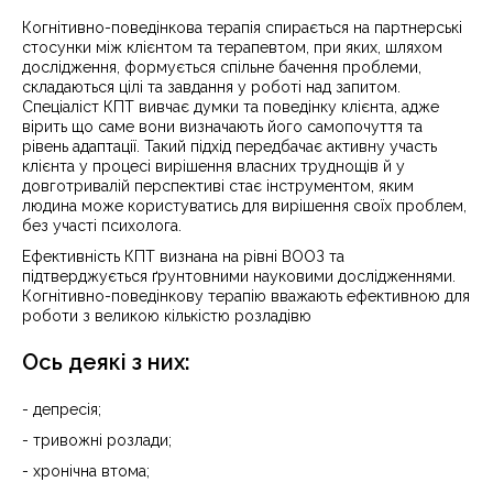
Когнітивно-поведінкова терапія спирається на партнерські
стосунки між клієнтом та терапевтом, при яких, шляхом
дослідження, формується спільне бачення проблеми,
складаються цілі та завдання у роботі над запитом.
Спеціаліст КПТ вивчає думки та поведінку клієнта, адже
вірить що саме вони визначають його самопочуття та
рівень адаптації. Такий підхід передбачає активну участь
клієнта у процесі вирішення власних труднощів й у
довготривалій перспективі стає інструментом, яким
людина може користуватись для вирішення своїх проблем,
без участі психолога.
Ефективність КПТ визнана на рівні ВООЗ та
підтверджується ґрунтовними науковими дослідженнями.
Когнітивно-поведінкову терапію вважають ефективною для
роботи з великою кількістю розладівю
Ось деякі з них:
- депресія;
- тривожні розлади;
- хронічна втома;