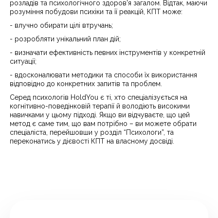
розладів та психологічного здоров'я загалом. Відтак, маючи
розуміння побудови психіки та її реакцій, КПТ може:
- влучно обирати цілі втручань;
- розробляти унікальний план дій;
- визначати ефективність певних інструментів у конкретній
ситуації;
- вдосконалювати методики та способи їх використання
відповідно до конкретних запитів та проблем.
Серед психологів HoldYou є ті, хто спеціалізується на
когнітивно-поведінковій терапії й володіють високими
навичками у цьому підході. Якщо ви відчуваєте, що цей
метод є саме тим, що вам потрібно – ви можете обрати
спеціаліста, перейшовши у розділ “Психологи”, та
переконатись у дієвості КПТ на власному досвіді.