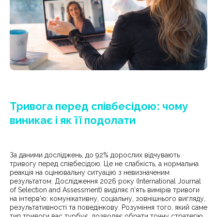
Тривога перед співбесідою: чому
виникає і як її подолати
За даними досліджень, до 92% дорослих відчувають
тривогу перед співбесідою. Це не слабкість, а нормальна
реакція на оцінювальну ситуацію з невизначеним
результатом. Дослідження 2026 року (International Journal
of Selection and Assessment) виділяє п’ять вимірів тривоги
на інтерв’ю: комунікативну, соціальну, зовнішнього вигляду,
результативності та поведінкову. Розуміння того, який саме
тип тривоги вас турбує, дозволяє обрати точну стратегію