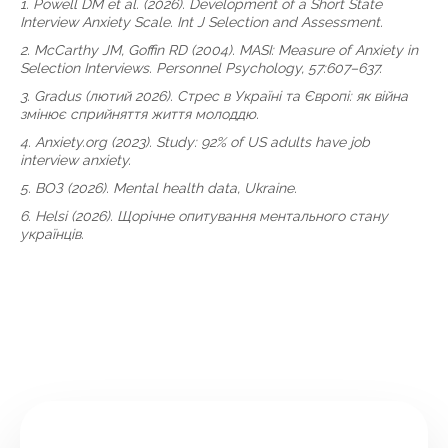
1. Powell DM et al. (2026). Development of a Short State
Interview Anxiety Scale. Int J Selection and Assessment.
2. McCarthy JM, Goffin RD (2004). MASI: Measure of Anxiety in
Selection Interviews. Personnel Psychology, 57:607–637.
3. Gradus (лютий 2026). Стрес в Україні та Європі: як війна
змінює сприйняття життя молоддю.
4. Anxiety.org (2023). Study: 92% of US adults have job
interview anxiety.
5. ВОЗ (2026). Mental health data, Ukraine.
6. Helsi (2026). Щорічне опитування ментального стану
українців.