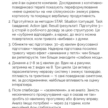
але й ви оцінюєте компанію. Дослідження з когнітивно-
поведінкової терапії показують: переформулювання
«мене оцінюють» на «ми спілкуємося» знижує рівень
кортизолу та покращує вербальну продуктивність.
Підготуйтеся за методом STAR. Situation (ситуація), Task
(завдання), Action (дія), Result (результат). Підготуйте 3—
5 історій із робочого досвіду за цією структурою. Це
не «зубріння відповідей», а каркас, до якого можна
повертатися, коли тривога «вибиває» з думки.
Обмежте час підготовки. 30–45 хвилин фокусованої
підготовки + перерва. Надмірна підготовка посилює
тривогу через ефект «замикання у петлі»: чим більше
ви репетируєте, тим більше знаходите «слабких місць».
Дихання 4-7-8 за 5 хвилин до. Вдих на 4 рахунки,
затримка на 7, видих на 8. Три цикли. Це активує
парасимпатичну нервову систему і знижує тахікардію,
пітливість та тремтіння — ті самі поведінкові симптоми,
які, за дослідженнями, найбільше впливають на оцінку
інтерв’юера.
Після співбесіди — «заземлення», а не аналіз. Замість
нескінченного прокручування «що я сказав не так»
зробіть 10-хвилинну прогулянку або фізичну вправу.
Аналіз (якщо потрібен) — через 24 години, коли
емоційний фон стабілізується.