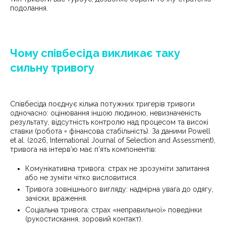
подолання.
Чому співбесіда викликає таку
сильну тривогу
Співбесіда поєднує кілька потужних тригерів тривоги
одночасно: оцінювання іншою людиною, невизначеність
результату, відсутність контролю над процесом та високі
ставки (робота = фінансова стабільність). За даними Powell
et al. (2026, International Journal of Selection and Assessment),
тривога на інтерв’ю має п’ять компонентів:
Комунікативна тривога: страх не зрозуміти запитання
або не зуміти чітко висловитися.
Тривога зовнішнього вигляду: надмірна увага до одягу,
зачіски, враження.
Соціальна тривога: страх «неправильної» поведінки
(рукостискання, зоровий контакт).