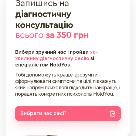
Запишись на
діагностичну
консультацію
всього
за 350 грн
Вибери зручний час і пройди
30-
хвилинну діагностичну сесію
зі
спеціалістом HoldYou.
Тобі допоможуть краще зрозуміти і
сформулювати симптоми та цілі, підкажуть,
який напрям психології підходить найкраще, і
порадять конкретних психологів HoldYou.
Вибрати час сесії