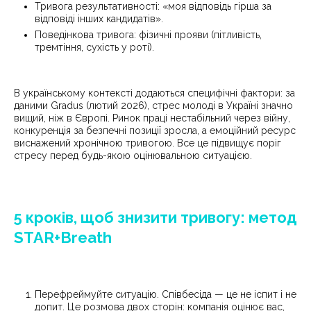
Тривога результативності: «моя відповідь гірша за
відповіді інших кандидатів».
Поведінкова тривога: фізичні прояви (пітливість,
тремтіння, сухість у роті).
В українському контексті додаються специфічні фактори: за
даними Gradus (лютий 2026), стрес молоді в Україні значно
вищий, ніж в Європі. Ринок праці нестабільний через війну,
конкуренція за безпечні позиції зросла, а емоційний ресурс
виснажений хронічною тривогою. Все це підвищує поріг
стресу перед будь-якою оцінювальною ситуацією.
5 кроків, щоб знизити тривогу: метод
STAR+Breath
Перефреймуйте ситуацію. Співбесіда — це не іспит і не
допит. Це розмова двох сторін: компанія оцінює вас,