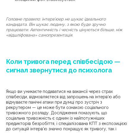
Головне правило: інтерв’юер не шукає ідеального
кандидата. Він шукає людину, з якою буде зручно
працювати. Автентичність і чесність цінуються більше, ніж
«відшліфована» самопрезентація.
Коли тривога перед співбесідою —
сигнал звернутися до психолога
Якщо ви уникаєте подаватися на вакансії через страх
співбесіди, відмовляєтеся від запрошень на інтерв’ю або
відчуваєте панічні атаки при думці про зустріч з
рекрутером — це може бути ознакою соціального
тривожного розладу. Дослідження показують, що
соціальна тривожність є одним із найпотужніших
предикторів безробіття, і спеціалізована КПТ з експозицією
до ситуацій інтерв’ю значно покращує як тривогу, так і