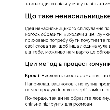
та знаходити спільну мову навіть з ти
Що таке ненасильницьке
Ідея ненасильницького спілкування по
когось образити. Виходячи з цієї думк
приховано потребу бути почутим та 
свої слова так, щоб інша людина чула 
від тебе, можливо нам варто це обгов
Цей метод в процесі комунік
Крок 1
: Висловіть спостереження, що 
Наприклад, ваш чоловік не купив проду
немає продуктів для вечері.”, замість 
По-перше, так ви не образите людину. 
спільне підґрунтя для розмови.