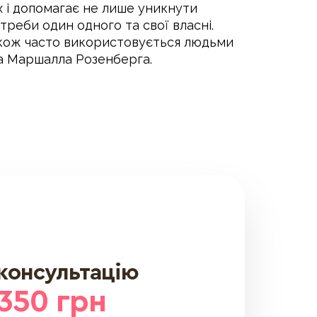
 і допомагає не лише уникнути
реби один одного та свої власні.
також часто використовується людьми
га Маршалла Розенберга.
 консультацію
 350 грн