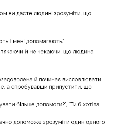
ом ви дасте людині зрозуміти, що
ть і мені допомагають.”
натякаючи й не чекаючи, що людина
незадоволена й починає висловлювати
ебе, а спробувавши припустити, що
вати більше допомоги?”, “Ти б хотіла,
значно допоможе зрозуміти один одного