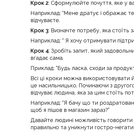
Крок 2
: Сформулюйте почуття, яке у 
Наприклад: “Мене дратує і ображає те
відчуваєте.
Крок 3
: Визначте потребу, яка стоїть 
Наприклад: “ Я хочу отримувати підтри
Крок 4
: Зробіть запит, який задоволь
вгадає сама.
Приклад: “Будь ласка, сходи за продукт
Всі ці кроки можна використовувати 
це насильницько. Починаючи з другого 
відчуває людина, яка за цим стоїть по
Наприклад: “Я бачу що ти роздратована
щоб я пішов в магазин зараз?”
Давайте людині можливість говорити й
правильно та уникнути гостро-негати