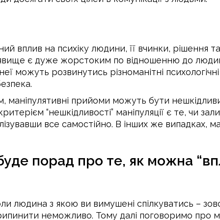
ний вплив на психіку людини, її вчинки, рішення т
е явище є дуже жорстоким по відношенню до люд
в неї можуть розвинутись різноманітні психологіч
езпека.
ом, маніпулятивні прийоми можуть бути нешкідлив
итерієм “нешкідливості” маніпуляції є те, чи зал
ізувавши все самостійно. В інших же випадках, м
 буде порад про те, як можна “в
ли людина з якою ви вимушені спілкуватись – зовсі
рипинити неможливо. Тому далі поговоримо про 