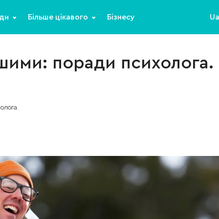
ди
Більше цікавого
Бізнесу
U
шими: поради психолога.
олога.