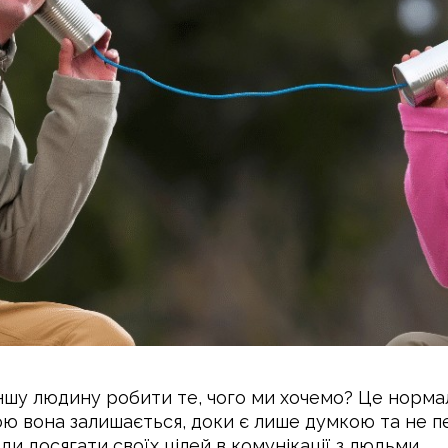
 іншу людину робити те, чого ми хочемо? Це норма
ою вона залишається, доки є лише думкою та не пер
и досягати своїх цілей в комунікації з людьми.