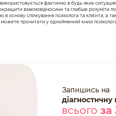
використовується фактично в будь-яких ситуаціях
покращити взаємовідносини та глибше розуміти пот
 в основу спілкування психолога та клієнта, а 
д можете прочитати у однойменній книзі психоло
Запишись на
діагностичну
всього
за