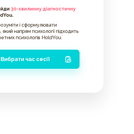
ойди
30-хвилинну діагностичну
ldYou.
озуміти і сформулювати
, який напрям психології підходить
ретних психологів HoldYou.
Вибрати час сесії