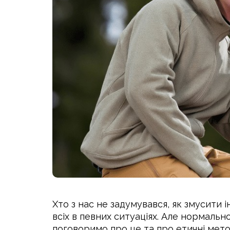
Хто з нас не задумувався, як змусити
всіх в певних ситуаціях. Але нормальн
поговоримо про це та про етичні метод