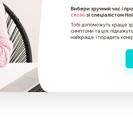
Вибери зручний час і пр
сесію
зі спеціалістом Ho
Тобі допоможуть краще зр
симптоми та цілі, підкажуть
найкраще, і порадять конк