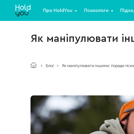
Про HoldYou
Психологи
Підхо
Як маніпулювати ін
Блог
Як маніпулювати іншими: поради псих