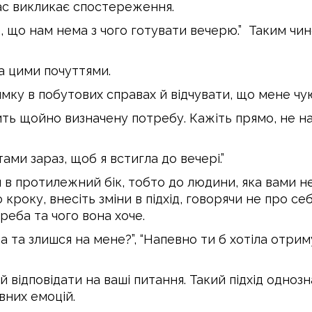
вас викликає спостереження.
, що нам нема з чого готувати вечерю.” Таким чин
за цими почуттями.
мку в побутових справах й відчувати, що мене чую
нить щойно визначену потребу. Кажіть прямо, не 
ами зараз, щоб я встигла до вечері.”
й в протилежний бік, тобто до людини, яка вами 
кроку, внесіть зміни в підхід, говорячи не про с
треба та чого вона хоче.
 та злишся на мене?”, “Напевно ти б хотіла отриму
 відповідати на ваші питання. Такий підхід одно
вних емоцій.