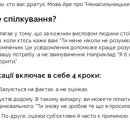
ми, хто вас дратує. Мова йде про “Ненасильницьке 
 спілкування?
лягає у тому, що за кожним висловом людини стоїт
и, коли хтось каже вам: “Ти мене ніколи не розумі
поміченим. Це усвідомлення допоможе краще розу
вашу потребу, а не звинувачення. Наприклад: “Я б
орити.”
ації включає в себе 4 кроки:
базуються на фактах, а не оцінках.
ктів додому. В такому випадку, ви можете почати 
оцінювального: “Ти знову не зробив те що я просила
По-друге, оцінки суб’єктивні й часто є причиною 