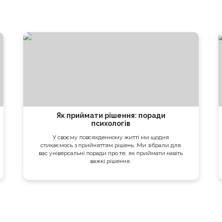
Як приймати рішення: поради
психологів
У своєму повсякденному житті ми щодня
стикаємось з прийняттям рішень. Ми зібрали для
вас універсальні поради про те, як приймати навіть
важкі рішення.