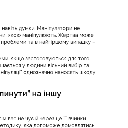
а навіть думки. Маніпулятори не
ини, якою маніпулюють. Жертва може
ні проблеми та в найгіршому випадку –
ими, якщо застосовуються для того
ишається у людини вільний вибір та
аніпуляції однозначно наносять шкоду
плинути” на іншу
м вас не чує й через це її вчинки
методику, яка допоможе домовлятись