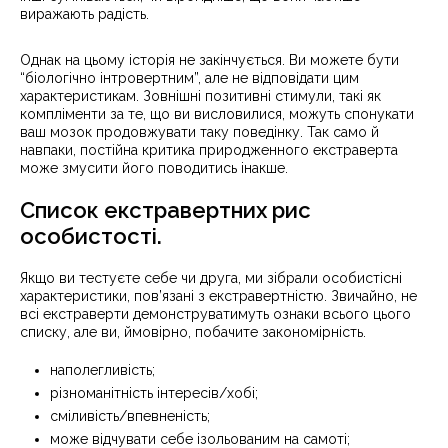
виражають радість.
Однак на цьому історія не закінчується. Ви можете бути
“біологічно інтровертним”, але не відповідати цим
характеристикам. Зовнішні позитивні стимули, такі як
компліменти за те, що ви висловилися, можуть спонукати
ваш мозок продовжувати таку поведінку. Так само й
навпаки, постійна критика природженного екстраверта
може змусити його поводитись інакше.
Список екстравертних рис
особистості.
Якщо ви тестуєте себе чи друга, ми зібрали особистісні
характеристики, пов’язані з екстравертністю. Звичайно, не
всі екстраверти демонструватимуть ознаки всього цього
списку, але ви, ймовірно, побачите закономірність.
наполегливість;
різноманітність інтересів/хобі;
сміливість/впевненість;
може відчувати себе ізольованим на самоті;