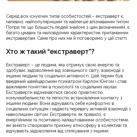
Серед всіх існуючих типів особистостей – екстраверт є,
напевно, найпопулярнішим та найлегше впізнаваним типом.
Попри те, що більшість людей знайомі з цим визначенням, є
багато цікавих та маловідомих характеристик притаманних
екстравертам. Саме про них ми й поговоримо у цій статті.
Хто ж такий “екстраверт”?
Екстраверт – це людина, яка отримує свою енергію та
здобуває задоволення від зовнішнього світу, взаємодії з
іншими людьми та соціальної активності. Цей термін був
введений швейцарським психіатром Карлом Юнгом і став
важливим поняттям в психології та соціальних науках.
Екстраверти відзначаються своєю привітністю,
комунікабельністю та легкістю встановлення контакту з
іншими людьми. Вони відчувають себе комфортно в
соціальних ситуаціях і надають перевагу активній взаємодії з
навколишнім світом. Екстраверти, як правило, є
енергійними та позитивно налаштованими особистостями,
які вміють створювати приємну атмосферу в колективі та
відчувають задоволення від спілкування з іншими.