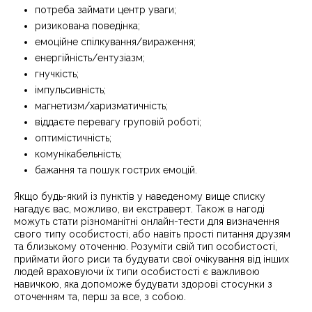
потреба займати центр уваги;
ризикована поведінка;
емоційне спілкування/вираження;
енергійність/ентузіазм;
гнучкість;
імпульсивність;
магнетизм/харизматичність;
віддаєте перевагу груповій роботі;
оптимістичність;
комунікабельність;
бажання та пошук гострих емоцій.
Якщо будь-який із пунктів у наведеному вище списку
нагадує вас, можливо, ви екстраверт. Також в нагоді
можуть стати різноманітні онлайн-тести для визначення
свого типу особистості, або навіть прості питання друзям
та близькому оточенню. Розуміти свій тип особистості,
приймати його риси та будувати свої очікування від інших
людей враховуючи їх типи особистості є важливою
навичкою, яка допоможе будувати здорові стосунки з
оточенням та, перш за все, з собою.