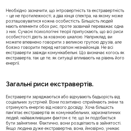
Необхідно зазначити, що інтровертність та екстравертність
– це не протилежності, а два кінця спектра, на якому може
розташовуватися кожна особистість. Більшість людей
мають елементи обох рис, проте зазвичай переважає одна
з них. Сучасні психологічні теорії припускають, що всі риси
особистості діють за ковзною шкалою. Наприклад, ви
можете впевнено говорити з великою групою друзів, але
боязко говорити перед натовпом незнайомців. Не всі
екстраверти завжди комунікабельні. Що визначає когось як
екстраверта, так це те, як ситуації впливають на рівень його
енергії.
Загальні риси екстравертів.
Екстраверти заряджаються або відчувають бадьорість від
соціальних зустрічей. Вони позитивно сприймають зміни та
отримують енергію від нового досвіду. Хоча більшість
пам’ятає екстравертів як комунікабельних, харизматичних
людей, найважливішим фактом є те, що їм подобається
бути зайнятими. Фактично, вони розцвітають в зайнятості.
Якщо людина дуже екстравертна, вона, ймовірно, уникає