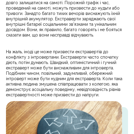
довго залишатися на самоті. Порожній графік і час,
проведений на самоті, можуть призвести до нудьги або
тривоги. Занадто багато тихих вечорів виснажують їхній
внутрішній акумулятор. Екстраверти заряджають свої
внутрішні батареї соціальними зв’язками та унікальним
досвідом. Вони, як правило, багато говорять і не бояться
сказати вам, що вони насправді відчувають.
На жаль, іноді це може призвести екстравертів до
конфлікту з інтровертами. Екстраверти часто спочатку
діють, потім думають. Швидкий, оптимістичний і гучний
екстраверт може бути виснажливим для інтроверта.
Подібним чином, повільний, задумливий, обережний
інтроверт може бути нудним для екстраверта. Коли така
активна людина змушена співпрацювати з колегою, яка
демонструє асоціальну поведінку, невідповідність рівнів
екстравертності може призвести до напруги.