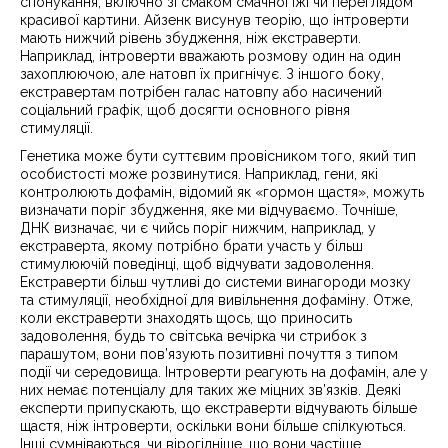
спонукання, включно зі смаком смачної їжі чи переглядом
красивої картини. Айзенк висунув теорію, що інтроверти
мають нижчий рівень збудження, ніж екстраверти.
Наприклад, інтроверти вважають розмову один на один
захоплюючою, але натовп їх пригнічує. З іншого боку,
екстравертам потрібен галас натовпу або насичений
соціальний графік, щоб досягти основного рівня
стимуляції.
Генетика може бути суттєвим провісником того, який тип
особистості може розвинутися. Наприклад, гени, які
контролюють дофамін, відомий як «гормон щастя», можуть
визначати поріг збудження, яке ми відчуваємо. Точніше,
ДНК визначає, чи є чийсь поріг нижчим, наприклад, у
екстраверта, якому потрібно брати участь у більш
стимулюючій поведінці, щоб відчувати задоволення.
Екстраверти більш чутливі до системи винагороди мозку
та стимуляції, необхідної для вивільнення дофаміну. Отже,
коли екстраверти знаходять щось, що приносить
задоволення, будь то світська вечірка чи стрибок з
парашутом, вони пов’язують позитивні почуття з типом
події чи середовища. Інтроверти реагують на дофамін, але у
них немає потенціалу для таких же міцних зв’язків. Деякі
експерти припускають, що екстраверти відчувають більше
щастя, ніж інтроверти, оскільки вони більше спілкуються.
Інші сумніваються, чи вірогідніше, що вони частіше