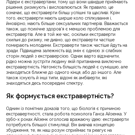
Лідери є екстравертами, тому що вони швидше приймають
рішення, ризикують і висловлюються. Як правило, це
означає, що екстраверти більш успішні та щасливі. Крім
того, екстраверти мають ширше коло спілкування і,
ймовірно, мають більше сексуальних партнерів. Вважається
також, що психічне здоров’я є меншою проблемою для
екстравертів. Але в той же час, оскільки екстраверти
схильні до ризику, не дивно, що екстраверти частіше
помирають молодими. Екстраверти також частіше йдуть на
зради. Підвищена залежність від змін є однією зі слабких
сторін людей з екстраверсією. Однак варто відзначити,
рідко можна зустріти людину якій притаманна виключно
екстравертність. Натомість більшість людей є сумішшю, але
знаходяться ближче до одного кінця, або до іншого. Але
також існують й інші типи, відомі як амбіверти, які
знаходяться десь посередині спектру.
Як формується екстравертність?
Одним із помітних доказів того, що біологія є причиною
екстравертності, стала робота психолога Ганса Айзенка. У
1960-х роках Айзенк оголосив вражаючу ідею: екстраверти
потребують більшої стимуляції. Він вивчав концепцію
збудження, те, як наш розум сприймає та реагує на