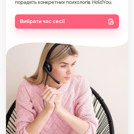
порадять конкретних психологів HoldYou.
Вибрати час сесії