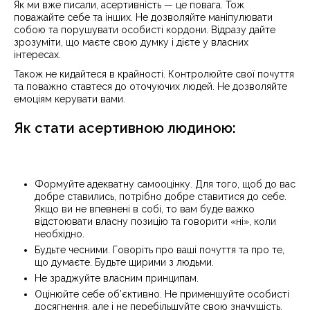
Як ми вже писали, асертивність — це повага. Тож
поважайте себе та інших. Не дозволяйте маніпулювати
собою та порушувати особисті кордони. Відразу дайте
зрозуміти, що маєте свою думку і дієте у власних
інтересах.
Також не кидайтеся в крайності. Контролюйте свої почуття
та поважно ставтеся до оточуючих людей. Не дозволяйте
емоціям керувати вами.
Як стати асертивною людиною:
Формуйте адекватну самооцінку. Для того, щоб до вас
добре ставились, потрібно добре ставитися до себе.
Якщо ви не впевнені в собі, то вам буде важко
відстоювати власну позицію та говорити «ні», коли
необхідно.
Будьте чесними. Говоріть про ваші почуття та про те,
що думаєте. Будьте щирими з людьми.
Не зраджуйте власним принципам.
Оцінюйте себе об’єктивно. Не применшуйте особисті
досягнення, але і не перебільшуйте свою значущість.