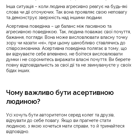
Інша ситуація – коли людина агресивно реагує на будь-які
слова чи дії оточуючих. Так вона проявляє свою неповагу
та демонструє зверхність над іншими людьми.
Асертивна поведінка – це баланс між пасивною та
агресивною поведінкою. Так, людина поважає свої почуття,
бажання, погляди. Вона може висловлювати власну точку
зору чи казати «ні», при цьому шанобливо ставлячись до
співрозмовника. Асертивна поведінка полягає в тому, що
ви відчуваєте себе впевнено, не боїтеся висловлювати
думки і не соромитесь виражати власні почуття. Ви берете
повну відповідальність за свої дії та не звинувачуєте у своїх
бідах інших.
Чому важливо бути асертивною
людиною?
Усі хочуть бути авторитетом серед колег та друзів,
відчувати до себе повагу. Якщо ви прагнете стати
людиною, з якою хочеться мати справи, то й тримайтеся
відповідно.