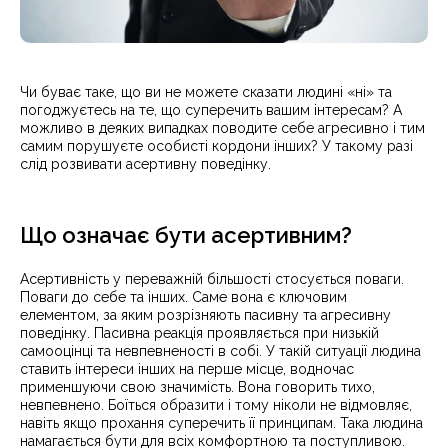
Чи буває таке, що ви не можете сказати людині «ні» та
погоджуєтесь на те, що суперечить вашим інтересам? А
можливо в деяких випадках поводите себе агресивно і тим
самим порушуєте особисті кордони інших? У такому разі
слід розвивати асертивну поведінку.
Що означає бути асертивним?
Асертивність у переважній більшості стосується поваги.
Поваги до себе та інших. Саме вона є ключовим
елементом, за яким розрізняють пасивну та агресивну
поведінку. Пасивна реакція проявляється при низькій
самооцінці та невпевненості в собі. У такій ситуації людина
ставить інтереси інших на перше місце, водночас
применшуючи свою значимість. Вона говорить тихо,
невпевнено. Боїться образити і тому ніколи не відмовляє,
навіть якщо прохання суперечить її принципам. Така людина
намагається бути для всіх комфортною та поступливою.