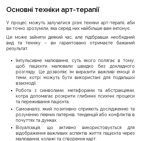
Основні техніки арт-терапії
У процес можуть залучатися різні техніки арт-терапії, аби
ви точно зрозуміли, яка серед них найбільше вам імпонує.
Це може зайняти деякий час, але підібравши необхідний
вид та техніку – ви гарантовано отримаєте бажаний
результат.
Імпульсивне малювання, суть якого полягає в тому,
щоб пацієнти малювали швидко без докладного
розгляду. Це дозволяє їм виразити важливі емоції й
теми, котрі можуть бути використані для подальшої
взаємодії.
Робота з символами, метафорами та абстракціями,
котра допомагає розкрити глибинні психічні процеси
та переживання пацієнта.
Самоаналіз, який позитивно сприяють дослідженню та
розумінню певних патернів, тенденцій або конфліктів в
почуттях та думках.
Візуалізація, що активно використовується для
відображення важливих аспектів життя пацієнта через
малювання, колажі та створення карт.