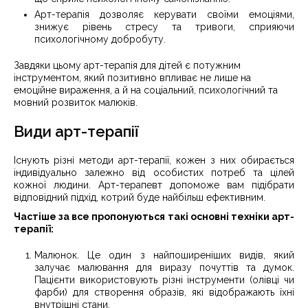
Арт-терапія дозволяє керувати своїми емоціями,
знижує рівень стресу та тривоги, сприяючи
психологічному добробуту.
Завдяки цьому арт-терапія для дітей є потужним
інструментом, який позитивно впливає не лише на
емоційне вираження, а й на соціальний, психологічний та
мовний розвиток малюків.
Види арт-терапії
Існують різні методи арт-терапії, кожен з них обирається
індивідуально залежно від особистих потреб та цілей
кожної людини. Арт-терапевт допоможе вам підібрати
відповідний підхід, котрий буде найбільш ефективним.
Частіше за все пропонуються такі основні техніки арт-
терапії:
Малюнок. Це один з найпоширеніших видів, який
залучає малювання для виразу почуттів та думок.
Пацієнти використовують різні інструменти (олівці чи
фарби) для створення образів, які відображають їхні
внутрішні стани.