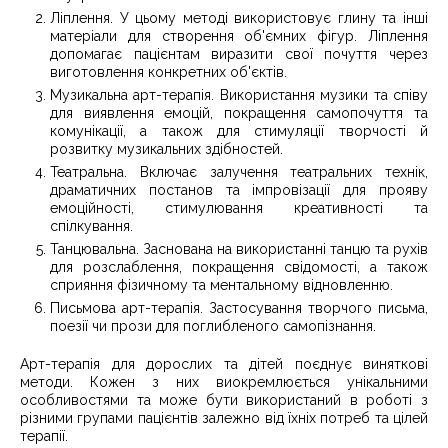
Ліплення. У цьому методі використовує глину та інші
матеріали для створення об'ємних фігур. Ліплення
допомагає пацієнтам виразити свої почуття через
виготовлення конкретних об'єктів.
Музикальна арт-терапія. Використання музики та співу
для виявлення емоцій, покращення самопочуття та
комунікації, а також для стимуляції творчості й
розвитку музикальних здібностей.
Театральна. Включає залучення театральних технік,
драматичних постанов та імпровізації для прояву
емоційності, стимулювання креативності та
спілкування.
Танцювальна. Заснована на використанні танцю та рухів
для розслаблення, покращення свідомості, а також
сприяння фізичному та ментальному відновленню.
Письмова арт-терапія. Застосування творчого письма,
поезії чи прози для поглибленого самопізнання.
Арт-терапія для дорослих та дітей поєднує виняткові
методи. Кожен з них виокремлюється унікальними
особливостями та може бути використаний в роботі з
різними групами пацієнтів залежно від їхніх потреб та цілей
терапії.