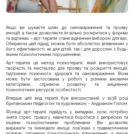
Якщо ви шукаєте шлях до самовираження та прояву
емоцій, а також дозволяєте їм вільно розкритися у формах
та відтінках – арт-терапія стане відмінним вибором для вас.
Обираючи цей підхід, можна бути абсолютно впевненим у
його ефективності, як для дітей, так і для дорослих з будь-
якими психологічними порушеннями.
Арт-терапія це метод психотерапії, який використовує
творчість та мистецтво для прояву та розкриття емоцій,
підтримки психічного здоров'я та самовираження. Вона
може бути застосована у роботі з різними віковими
категоріями, сприяючи розвитку та зміцненню
психологічних ресурсів особистості.
Вперше цей вид терапії був використаний у 1938 році
британським педагогом та художником – Андріаном Гіллом.
Функції арт-терапії підійдуть у випадках, коли потрібно
зняти стрес, тривогу, навчитися боротися з депресією та
іншими психологічними проблемами. Він дозволяє
виражати та змінювати емоції, пов'язані з травматичними
подіями, сприяючи психологічному відновленню, а також