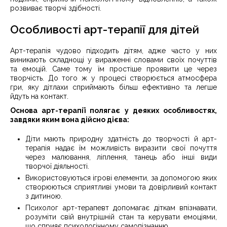
розвиває творчі здібності.
Особливості арт-терапії для дітей
Арт-терапія чудово підходить дітям, адже часто у них
виникають складнощі у вираженні словами своїх почуттів
та емоцій. Саме тому їм простіше проявити це через
творчість. До того ж у процесі створюється атмосфера
гри, яку дітлахи сприймають більш ефективно та легше
йдуть на контакт.
Основа арт-терапії полягає у деяких особливостях,
завдяки яким вона дійсно дієва:
Діти мають природну здатність до творчості й арт-
терапія надає їм можливість виразити свої почуття
через малювання, ліплення, танець або інші види
творчої діяльності.
Використовуються ігрові елементи, за допомогою яких
створюються сприятливі умови та довірливий контакт
з дитиною.
Психолог арт-терапевт допомагає діткам впізнавати,
розуміти свій внутрішній стан та керувати емоціями,
що сприяє психологічному самопізнанню.