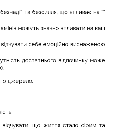
езнадії та безсилля, що впливає на її
тамінів можуть значно впливати на ваш
же відчувати себе емоційно виснаженою
утність достатнього відпочинку може
ю.
ого джерело.
ість.
відчувати, що життя стало сірим та