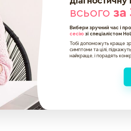
діагностичну
всього
за
Вибери зручний час і пр
сесію
зі спеціалістом Ho
Тобі допоможуть краще зр
симптоми та цілі, підкажуть
найкраще, і порадять конк