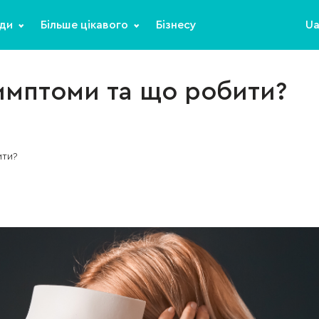
ди
Більше цікавого
Бізнесу
U
симптоми та що робити?
ити?