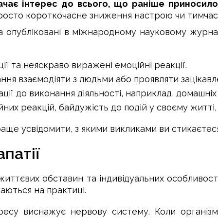
ачає інтерес до всього, що раніше приносило
просто короткочасне зниження настрою чи тимчас
та опубліковані в міжнародному науковому журнал
ії та неяскраво виражені емоційні реакції.
ання взаємодіяти з людьми або проявляти зацікавлен
ації до виконання діяльності, наприклад, домашніх 
ійних реакцій, байдужість до подій у своєму житті,
аще усвідомити, з якими викликами ви стикаєтеся,
патії
д життєвих обставин та індивідуальних особливо
чаються на практиці.
ресу виснажує нервову систему. Коли організм