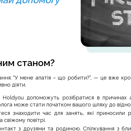
ним станом?
ння: “У мене апатія – що робити?”, — це вже кро
вно діяти.
ці Holdyou допоможуть розібратися в причинах 
олога може стати початком вашого шляху до відно
еся знаходити час для занять, які приносили р
 свіжому повітрі.
онтакт з друзями та родиною. Спілкування з б