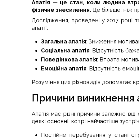
Апатія — це стан, коли людина втр
фізичне знесилення.
Це більше, ніж 
Дослідження, проведені у 2017 році 
апатії:
Загальна апатія
: Зниження мотивац
Соціальна апатія
: Відсутність баж
Поведінкова апатія
: Втрата мотив
Емоційна апатія
: Відсутність емоц
Розуміння цих різновидів допомагає кр
Причини виникнення а
Апатія має різні причини залежно ві
деякі основні, котрі найчастіше зустрі
Постійне перебування у стані ст