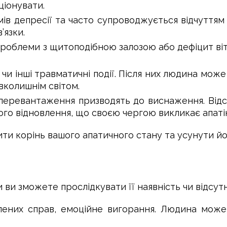
ціонувати.
ів депресії та часто супроводжується відчуттям б
’язки.
проблеми з щитоподібною залозою або дефіцит ві
и чи інші травматичні події. Після них людина мо
вколишнім світом.
 перевантаження призводять до виснаження. Відс
ого відновлення, що своєю чергою викликає апаті
ти корінь вашого апатичного стану та усунути й
и ви зможете прослідкувати її наявність чи відсутн
ених справ, емоційне вигорання. Людина може 