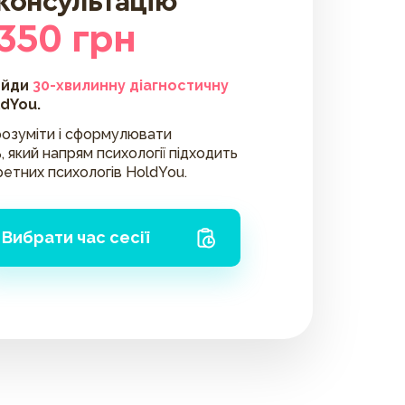
 консультацію
 350 грн
ойди
30-хвилинну діагностичну
ldYou.
озуміти і сформулювати
, який напрям психології підходить
ретних психологів HoldYou.
Вибрати час сесії