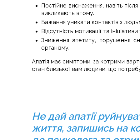
Постійне виснаження, навіть після 
викликають втому.
Бажання уникати контактів з людьм
Відсутність мотивації та ініціативи
Зниження апетиту, порушення сну
організму.
Апатія має симптоми, за котрими варт
стан близької вам людини, що потреб
Не дай апатії руйнува
життя, запишись на к
до психолога та отри