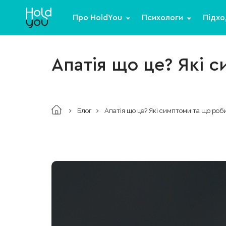
Про HoldYou
Психологи
Підхо
Апатія що це? Які 
Блог
Апатія що це? Які симптоми та що роб