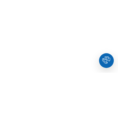
HoldYou
- Підберіть психолога онлайн та заплануйте