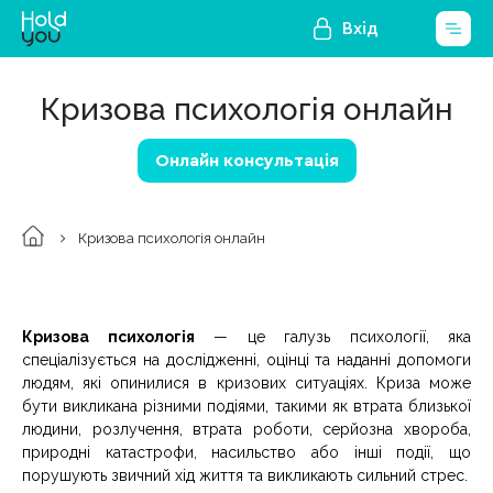
Вхід
Кризова психологія онлайн
Онлайн консультація
Кризова психологія онлайн
Кризова психологія
— це галузь психології, яка
спеціалізується на дослідженні, оцінці та наданні допомоги
людям, які опинилися в кризових ситуаціях. Криза може
бути викликана різними подіями, такими як втрата близької
людини, розлучення, втрата роботи, серйозна хвороба,
природні катастрофи, насильство або інші події, що
порушують звичний хід життя та викликають сильний стрес.