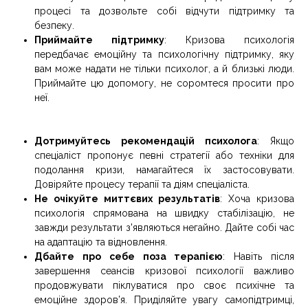
процесі та дозвольте собі відчути підтримку та
безпеку.
Приймайте підтримку
: Кризова психологія
передбачає емоційну та психологічну підтримку, яку
вам може надати не тільки психолог, а й близькі люди.
Приймайте цю допомогу, не соромтеся просити про
неї.
Дотримуйтесь рекомендацій психолога
: Якщо
спеціаліст пропонує певні стратегії або техніки для
подолання кризи, намагайтеся їх застосовувати.
Довіряйте процесу терапії та діям спеціаліста.
Не очікуйте миттєвих результатів
: Хоча кризова
психологія спрямована на швидку стабілізацію, не
завжди результати з'являються негайно. Дайте собі час
на адаптацію та відновлення.
Дбайте про себе поза терапією
: Навіть після
завершення сеансів кризової психології важливо
продовжувати піклуватися про своє психічне та
емоційне здоров’я. Приділяйте увагу самопідтримці,