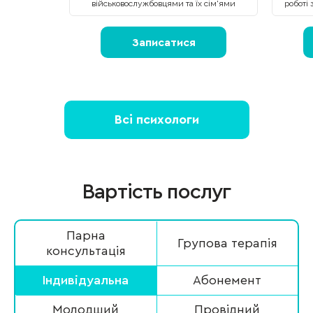
військовослужбовцями та їх сім'ями
роботі 
Записатися
Всі психологи
Вартість послуг
Парна
Групова терапія
консультація
Індивідуальна
Абонемент
Молодший
Провідний