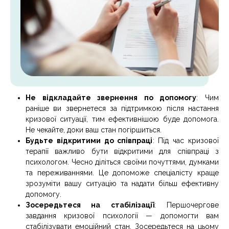
Не відкладайте звернення по допомогу
: Чим
раніше ви звернетеся за підтримкою після настання
кризової ситуації, тим ефективнішою буде допомога.
Не чекайте, доки ваш стан погіршиться.
Будьте відкритими до співпраці
: Під час кризової
терапії важливо бути відкритими для співпраці з
психологом. Чесно діліться своїми почуттями, думками
та переживаннями. Це допоможе спеціалісту краще
зрозуміти вашу ситуацію та надати більш ефективну
допомогу.
Зосередьтеся на стабілізації
: Першочергове
завдання кризової психології — допомогти вам
стабілізувати емоційний стан. Зосередьтеся на цьому