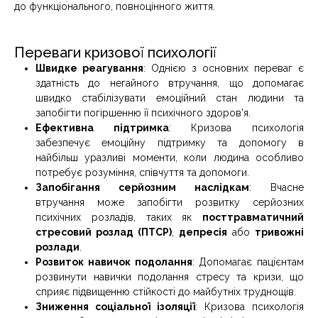
до функціонального, повноцінного життя.
Переваги кризової психології
Швидке реагування
: Однією з основних переваг є
здатність до негайного втручання, що допомагає
швидко стабілізувати емоційний стан людини та
запобігти погіршенню її психічного здоров'я.
Ефективна підтримка
: Кризова психологія
забезпечує емоційну підтримку та допомогу в
найбільш уразливі моменти, коли людина особливо
потребує розуміння, співчуття та допомоги.
Запобігання серйозним наслідкам
: Вчасне
втручання може запобігти розвитку серйозних
психічних розладів, таких як
посттравматичний
стресовий розлад (ПТСР)
,
депресія
або
тривожні
розлади
.
Розвиток навичок подолання
: Допомагає пацієнтам
розвинути навички подолання стресу та кризи, що
сприяє підвищенню стійкості до майбутніх труднощів.
Зниження соціальної ізоляції
: Кризова психологія