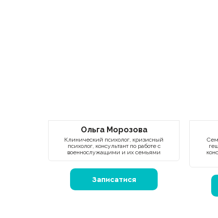
Ольга Морозова
Клинический психолог, кризисный
Сем
психолог, консультант по работе с
геш
военнослужащими и их семьями
кон
Записатися