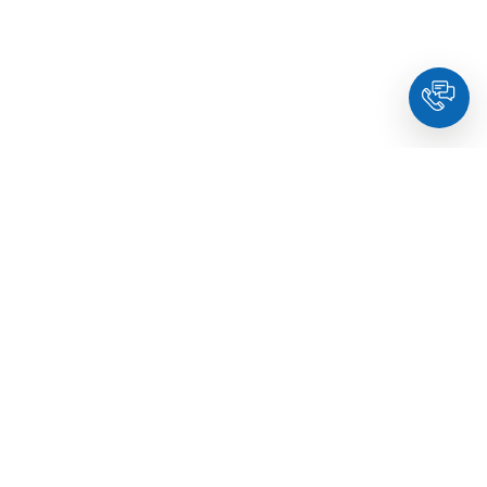
HoldYou
– Подберите психолога онлайн и запланируйте
встречу в комфортное время. Квалифицированные
специалисты и терапевты по образованию.
© Holdyou,
все права защищены
,
2026
Про HoldYou