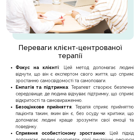
Переваги клієнт-центрованої
терапії
Фокус на клієнті
: Цей метод допомагає людині
відчути, що він є експертом свого життя, що сприяє
зростанню самосвідомості та самоповаги.
Емпатія та підтримка
: Терапевт створює безпечне
середовище, де людина відчуває підтримку, що сприяє
відкритості та самовираженню.
Безоцінкове прийняття
: Терапія сприяє прийняттю
пацієнта таким, яким він є, без осуду чи критики, що
допомагає людині краще зрозуміти свої емоції та
поведінку.
Сприяння особистісному зростанню
: Цей підхід
допомагає людині розвивати свої внутрішні ресурси