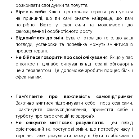
розкривати свої думки та почуття.
Вірте в себе
: Клієнт-центрована терапія ґрунтується
на принципі, що ви самі знаєте найкраще, що вам
потрібно. Вірте у свої сили та можливості до
самозцілення і особистісного росту.
Відкрийтеся до змін
: Будьте готові до того, що ваші
погляди, установки та поведінка можуть змінитися в
процесі терапії.
Не бійтеся говорити про свої очікування
: Якщо у вас
є конкретні цілі або очікування від терапії, обговоріть
це з терапевтом. Це допоможе зробити процес більш
ефективним.
Пам’ятайте про важливість самопідтримки
:
Важливо вчитися підтримувати себе і поза сеансами.
Практикуйте самоусвідомлення, прийняття себе і
турботу про своє емоційне здоров'я.
Не очікуйте миттєвих результатів
: Цей підхід
орієнтований на поступові зміни, що потребує часу і
терпіння, але результати можуть бути глибокими і