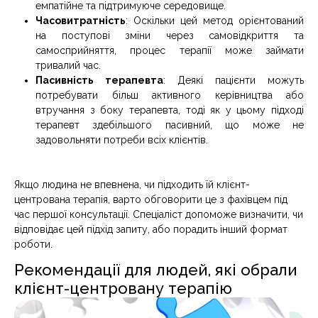
емпатійне та підтримуюче середовище.
Часовитратність
: Оскільки цей метод орієнтований
на поступові зміни через самовідкриття та
самосприйняття, процес терапії може займати
тривалий час.
Пасивність терапевта
: Деякі пацієнти можуть
потребувати більш активного керівництва або
втручання з боку терапевта, тоді як у цьому підході
терапевт здебільшого пасивний, що може не
задовольняти потреби всіх клієнтів.
Якщо людина не впевнена, чи підходить їй клієнт-
центрована терапія, варто обговорити це з фахівцем під
час першої консультації. Спеціаліст допоможе визначити, чи
відповідає цей підхід запиту, або порадить інший формат
роботи.
Рекомендації для людей, які обрали
клієнт-центровану терапію