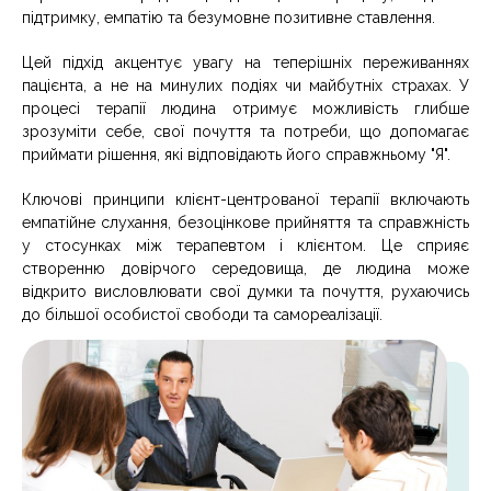
підтримку, емпатію та безумовне позитивне ставлення.
Цей підхід акцентує увагу на теперішніх переживаннях
пацієнта, а не на минулих подіях чи майбутніх страхах. У
процесі терапії людина отримує можливість глибше
зрозуміти себе, свої почуття та потреби, що допомагає
приймати рішення, які відповідають його справжньому "Я".
Ключові принципи клієнт-центрованої терапії включають
емпатійне слухання, безоцінкове прийняття та справжність
у стосунках між терапевтом і клієнтом. Це сприяє
створенню довірчого середовища, де людина може
відкрито висловлювати свої думки та почуття, рухаючись
до більшої особистої свободи та самореалізації.