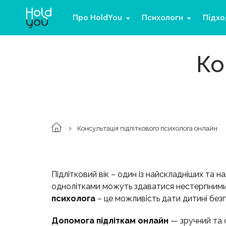
Про HoldYou
Психологи
Підхо
Ко
Консультація підліткового психолога онлайн
Підлітковий вік – один із найскладніших та н
однолітками можуть здаватися нестерпними.
психолога
– це можливість дати дитині без
Допомога підліткам онлайн
— зручний та с