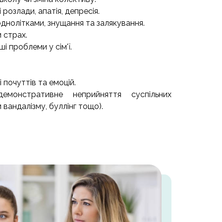
 розлади, апатія, депресія.
однолітками, знущання та залякування.
 страх.
ші проблеми у сім'ї.
почуттів та емоцій.
(демонстративне неприйняття суспільних
 вандалізму, буллінг тощо).