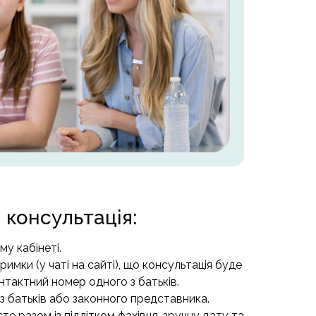
 консультація:
у кабінеті.
римки (у чаті на сайті), що консультація буде
нтактний номер одного з батьків.
з батьків або законного представника.
те разом із підлітком фахівця, зручну дату та