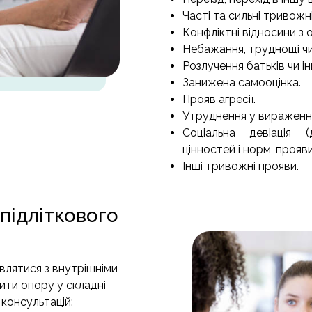
Часті та сильні тривожні
Конфліктні відносини з 
Небажання, труднощі чи
Розлучення батьків чи ін
Занижена самооцінка.
Прояв агресії.
Утруднення у вираженні 
Соціальна девіація 
цінностей і норм, прояви
Інші тривожні прояви.​
підліткового
влятися з внутрішніми
ити опору у складні
 консультацій: