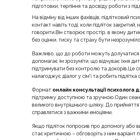
підготовки, терпіння та досвіду роботи з пі
На відміну від інших фахівців, підлітковий п
контакт навіть тоді, коли підліток закритий, н
говорити.Він створює простір, в якому дит
без оцінки, тиску та страху бути незрозуміл
Важливо, що до роботи можуть долучатися і
допомагає їм зрозуміти, що відчуває їхня дит
підтримувати без контролю та докорів.Це сп
налагоджує діалог у сім'ї та робить підлітка 
Формат
онлайн консультації психолога дл
підтримку доступною та зручною.Один сеа
великого внутрішнього шляху. До прийняття 
справлятися з важкими емоціями.
Якщо підліток попросив про допомогу або ви
стає критичною – обговоріть з ним варіант пс