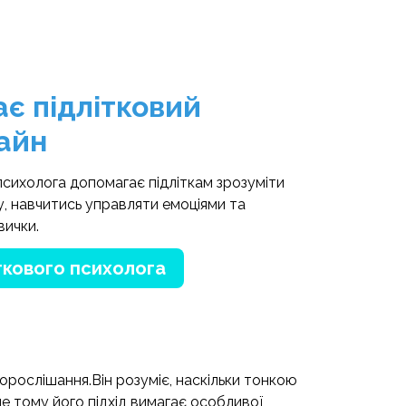
є підлітковий
айн
 психолога допомагає підліткам зрозуміти
, навчитись управляти емоціями та
вички.
ткового психолога
рослішання.Він розуміє, наскільки тонкою
ме тому його підхід вимагає особливої