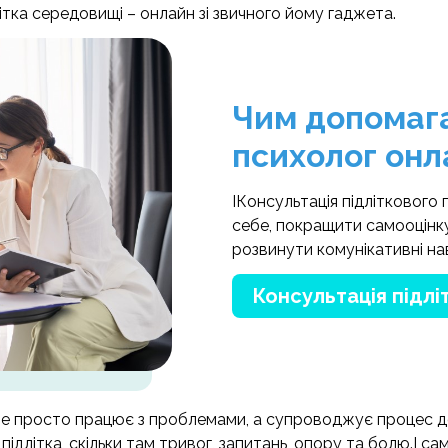
ітка середовищі – онлайн зі звичного йому гаджета.
Чим допомага
психолог онл
IКонсультація підліткового
себе, покращити самооцінку
розвинути комунікативні на
Консультація підлі
 не просто працює з проблемами, а супроводжує процес до
ідлітка, скільки там тривог, запитань, опору та болю.І са