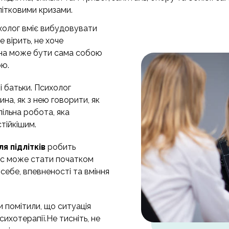
длітковими кризами.
сихолог вміє вибудовувати
е вірить, не хоче
ина може бути сама собою
ою.
 батьки. Психолог
ина, як з нею говорити, як
ільна робота, яка
стійкішим.
я підлітків
робить
нс може стати початком
себе, впевненості та вміння
 помітили, що ситуація
ихотерапії.Не тисніть, не