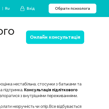
a
Ru
Вхід
Обрати психолога
ого
Онлайн консультація
ооцінка нестабільна, стосунки з батьками та
а підтримка.
Консультація підліткового
ь впоратися з внутрішніми переживаннями.
долати незручність чи опір.Все відбувається