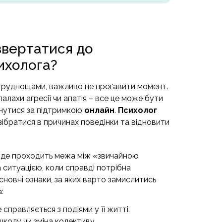
звертатися до
сихолога?
 труднощами, важливо не проґавити момент.
палахи агресії чи апатія – все це може бути
рнутися за підтримкою
онлайн
.
Психолог
братися в причинах поведінки та відновити
, де проходить межа між «звичайною
 ситуацією, коли справді потрібна
новні ознаки, за яких варто замислитись
:
справляється з подіями у її житті.
 школу чи зміна колективу.