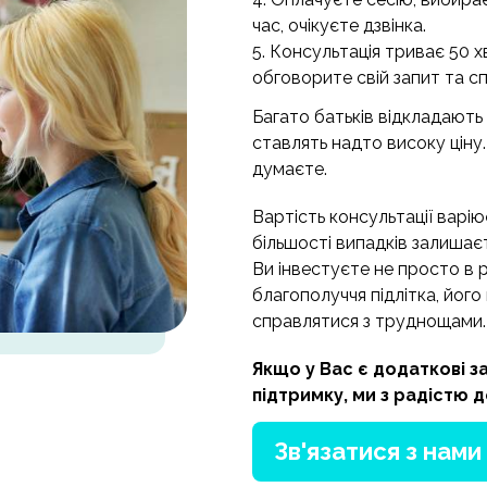
час, очікуєте дзвінка.
5. Консультація триває 50 х
обговорите свій запит та с
Багато батьків відкладають 
ставлять надто високу ціну.
думаєте.
Вартість консультації варію
більшості випадків залиша
Ви інвестуєте не просто в 
благополуччя підлітка, його 
справлятися з труднощами.
Якщо у Вас є додаткові з
підтримку, ми з радістю 
Зв'язатися з нами