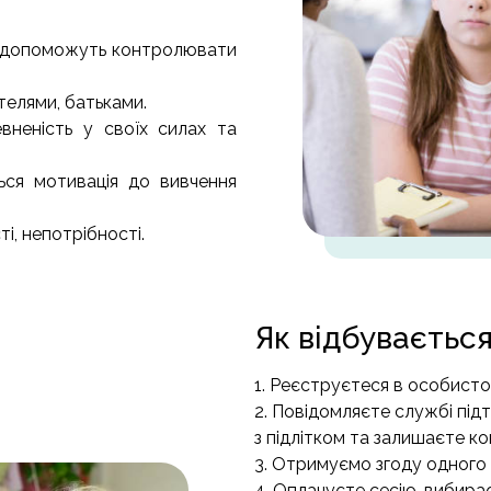
о допоможуть контролювати
телями, батьками.
евненість у своїх силах та
ться мотивація до вивчення
і, непотрібності.
Як відбувається
1. Реєструєтеся в особистом
2. Повідомляєте службі підт
з підлітком та залишаєте ко
3. Отримуємо згоду одного 
4. Оплачуєте сесію, вибирає