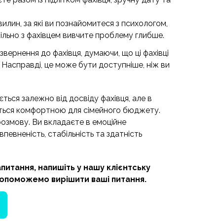
вилин, за які ви познайомитеся з психологом,
пільно з фахівцем вивчите проблему глибше.
звернення до фахівця, думаючи, що ці фахівці
 Насправді, це може бути доступніше, ніж ви
ється залежно від досвіду фахівця, але в
ється комфортною для сімейного бюджету.
розмову. Ви вкладаєте в емоційне
впевненість, стабільність та здатність
апитання, напишіть у нашу клієнтську
допоможемо вирішити ваші питання.