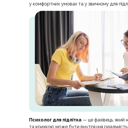
у комфортних умовах та у звичному для підл
Психолог для підлітка
— це фахівець, який
та крихкою може бути внутрішня реальність п