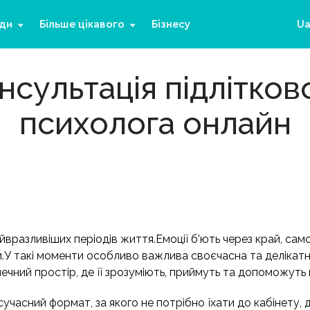
ди
Більше цікавого
Бізнесу
U
нсультація підлітков
психолога онлайн
айвразливіших періодів життя.Емоції б'ють через край, сам
У такі моменти особливо важлива своєчасна та делікатн
печний простір, де її зрозуміють, приймуть та допоможут
учасний формат, за якого не потрібно їхати до кабінету, 