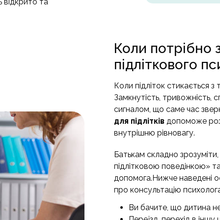
ь відкрито та
Коли потрібно 
підліткового п
Коли підліток стикається з
Замкнутість, тривожність, с
сигналом, що саме час зве
для підлітків
допоможе розі
внутрішню рівновагу.
Батькам складно зрозуміти
підлітковою поведінкою» та
допомога.Нижче наведені ос
про консультацію психолога
Ви бачите, що дитина не 
Переїзд, перехід в іншу