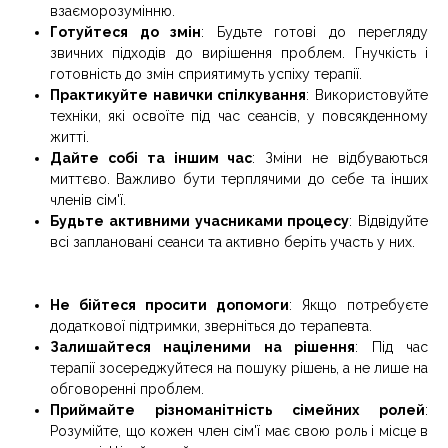
взаєморозумінню.
Готуйтеся до змін
: Будьте готові до перегляду
звичних підходів до вирішення проблем. Гнучкість і
готовність до змін сприятимуть успіху терапії.
Практикуйте навички спілкування
: Використовуйте
техніки, які освоїте під час сеансів, у повсякденному
житті.
Дайте собі та іншим час
: Зміни не відбуваються
миттєво. Важливо бути терплячими до себе та інших
членів сім'ї.
Будьте активними учасниками процесу
: Відвідуйте
всі заплановані сеанси та активно беріть участь у них.
Не бійтеся просити допомоги
: Якщо потребуєте
додаткової підтримки, зверніться до терапевта.
Залишайтеся націленими на рішення
: Під час
терапії зосереджуйтеся на пошуку рішень, а не лише на
обговоренні проблем.
Приймайте різноманітність сімейних ролей
:
Розумійте, що кожен член сім'ї має свою роль і місце в