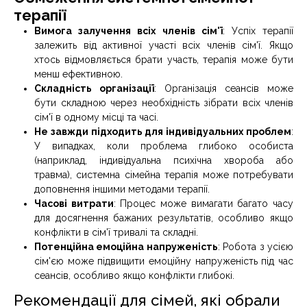
терапії
Вимога залучення всіх членів сім'ї
: Успіх терапії
залежить від активної участі всіх членів сім'ї. Якщо
хтось відмовляється брати участь, терапія може бути
менш ефективною.
Складність організації
: Організація сеансів може
бути складною через необхідність зібрати всіх членів
сім'ї в одному місці та часі.
Не завжди підходить для індивідуальних проблем
:
У випадках, коли проблема глибоко особиста
(наприклад, індивідуальна психічна хвороба або
травма), системна сімейна терапія може потребувати
доповнення іншими методами терапії.
Часові витрати
: Процес може вимагати багато часу
для досягнення бажаних результатів, особливо якщо
конфлікти в сім'ї тривалі та складні.
Потенційна емоційна напруженість
: Робота з усією
сім'єю може підвищити емоційну напруженість під час
сеансів, особливо якщо конфлікти глибокі.
Рекомендації для сімей, які обрали