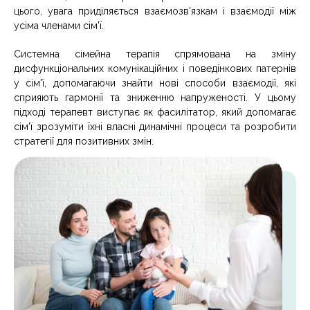
цього, увага приділяється взаємозв'язкам і взаємодії між
усіма членами сім'ї.
Системна сімейна терапія спрямована на зміну
дисфункціональних комунікаційних і поведінкових патернів
у сім'ї, допомагаючи знайти нові способи взаємодії, які
сприяють гармонії та зниженню напруженості. У цьому
підході терапевт виступає як фасилітатор, який допомагає
сім'ї зрозуміти їхні власні динамічні процеси та розробити
стратегії для позитивних змін.