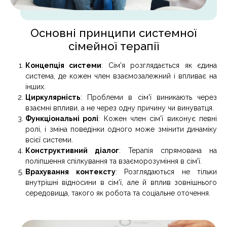
Основні принципи системної
сімейної терапії
Концепція системи
: Сім'я розглядається як єдина
система, де кожен член взаємозалежний і впливає на
інших.
Циркулярність
: Проблеми в сім'ї виникають через
взаємні впливи, а не через одну причину чи винуватця.
Функціональні ролі
: Кожен член сім'ї виконує певні
ролі, і зміна поведінки одного може змінити динаміку
всієї системи.
Конструктивний діалог
: Терапія спрямована на
поліпшення спілкування та взаєморозуміння в сім'ї.
Врахування контексту
: Розглядаються не тільки
внутрішні відносини в сім'ї, але й вплив зовнішнього
середовища, такого як робота та соціальне оточення.