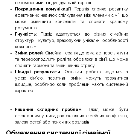
непоміченими в індивідуальній терапії.
Покращення комунікації
: Терапія сприяє розвитку
ефективних навичок спілкування між членами сім'ї, що
може зменшити конфлікти та сприяти кращому
розумінню.
Гнучкість
: Підхід адаптується до різних сімейних
структур і культур, враховуючи унікальні особливості
кожної сім'ї.
Зміна ролей
: Сімейна терапія допомагає переглянути
та перерозподілити ролі та обов'язки в сім'ї, що може
сприяти гармонії та зменшенню стресу.
Швидкі результати
: Оскільки робота ведеться з
усією сім'єю, позитивні зміни можуть проявитися
швидше, особливо коли проблеми мають системний
характер.
Рішення складних проблем
: Підхід може бути
ефективним у випадках складних сімейних конфліктів,
залежностей або психічних розладів.
Обмеження системної сімейної