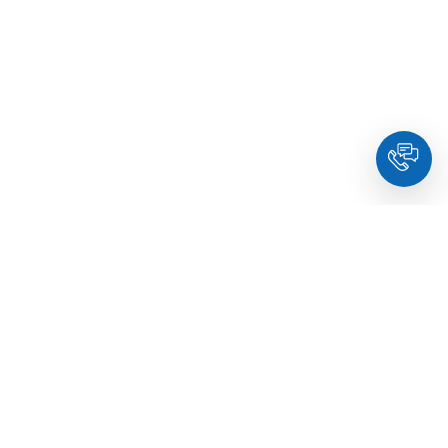
HoldYou
- Підберіть психолога онлайн та заплануйте
зуcтріч у комфортний час. Кваліфіковані спеціалісти та
терапевти з освітою.
© Holdyou,
всі права захищені
,
2026