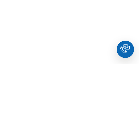
HoldYou
- Підберіть психолога онлайн та заплануйте
зуcтріч у комфортний час. Кваліфіковані спеціалісти та
терапевти з освітою.
© Holdyou,
всі права захищені
,
2026