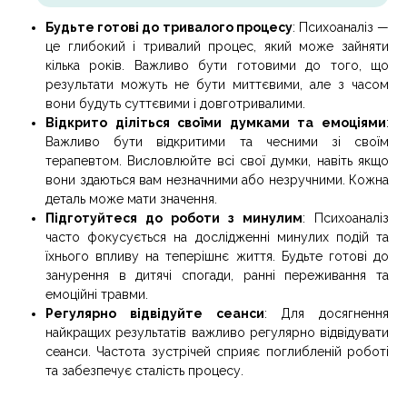
Будьте готові до тривалого процесу
: Психоаналіз —
це глибокий і тривалий процес, який може зайняти
кілька років. Важливо бути готовими до того, що
результати можуть не бути миттєвими, але з часом
вони будуть суттєвими і довготривалими.
Відкрито діліться своїми думками та емоціями
:
Важливо бути відкритими та чесними зі своїм
терапевтом. Висловлюйте всі свої думки, навіть якщо
вони здаються вам незначними або незручними. Кожна
деталь може мати значення.
Підготуйтеся до роботи з минулим
: Психоаналіз
часто фокусується на дослідженні минулих подій та
їхнього впливу на теперішнє життя. Будьте готові до
занурення в дитячі спогади, ранні переживання та
емоційні травми.
Регулярно відвідуйте сеанси
: Для досягнення
найкращих результатів важливо регулярно відвідувати
сеанси. Частота зустрічей сприяє поглибленій роботі
та забезпечує сталість процесу.