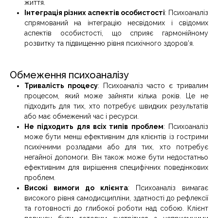
життя.
Інтеграція різних аспектів особистості
: Психоаналіз
спрямований на інтеграцію несвідомих і свідомих
аспектів особистості, що сприяє гармонійному
розвитку та підвищенню рівня психічного здоров’я.
Обмеження психоаналізу
Тривалість процесу
: Психоаналіз часто є тривалим
процесом, який може зайняти кілька років. Це не
підходить для тих, хто потребує швидких результатів
або має обмежений час і ресурси.
Не підходить для всіх типів проблем
: Психоаналіз
може бути менш ефективним для клієнтів із гострими
психічними розладами або для тих, хто потребує
негайної допомоги. Він також може бути недостатньо
ефективним для вирішення специфічних поведінкових
проблем.
Високі вимоги до клієнта
: Психоаналіз вимагає
високого рівня самодисципліни, здатності до рефлексії
та готовності до глибокої роботи над собою. Клієнт