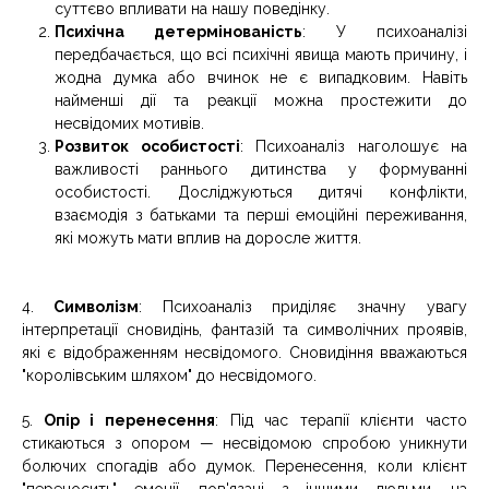
суттєво впливати на нашу поведінку.
Психічна детермінованість
: У психоаналізі
передбачається, що всі психічні явища мають причину, і
жодна думка або вчинок не є випадковим. Навіть
найменші дії та реакції можна простежити до
несвідомих мотивів.
Розвиток особистості
: Психоаналіз наголошує на
важливості раннього дитинства у формуванні
особистості. Досліджуються дитячі конфлікти,
взаємодія з батьками та перші емоційні переживання,
які можуть мати вплив на доросле життя.
4.
Символізм
: Психоаналіз приділяє значну увагу
інтерпретації сновидінь, фантазій та символічних проявів,
які є відображенням несвідомого. Сновидіння вважаються
"королівським шляхом" до несвідомого.
5.
Опір і перенесення
: Під час терапії клієнти часто
стикаються з опором — несвідомою спробою уникнути
болючих спогадів або думок. Перенесення, коли клієнт
"переносить" емоції, пов'язані з іншими людьми, на