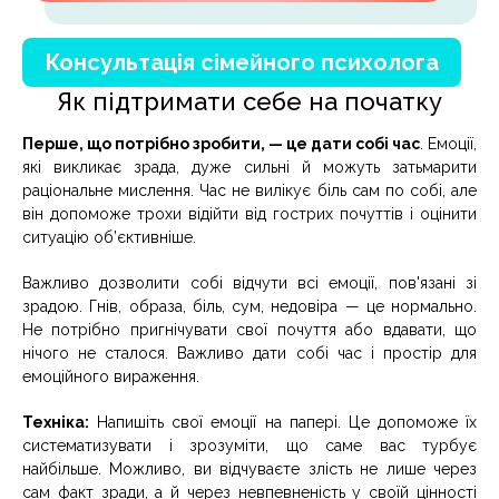
Консультація сімейного психолога
Як підтримати себе на початку
Перше, що потрібно зробити, — це дати собі час
. Емоції,
які викликає зрада, дуже сильні й можуть затьмарити
раціональне мислення. Час не вилікує біль сам по собі, але
він допоможе трохи відійти від гострих почуттів і оцінити
ситуацію об’єктивніше.
Важливо дозволити собі відчути всі емоції, пов'язані зі
зрадою. Гнів, образа, біль, сум, недовіра — це нормально.
Не потрібно пригнічувати свої почуття або вдавати, що
нічого не сталося. Важливо дати собі час і простір для
емоційного вираження.
Техніка:
Напишіть свої емоції на папері. Це допоможе їх
систематизувати і зрозуміти, що саме вас турбує
найбільше. Можливо, ви відчуваєте злість не лише через
сам факт зради, а й через невпевненість у своїй цінності