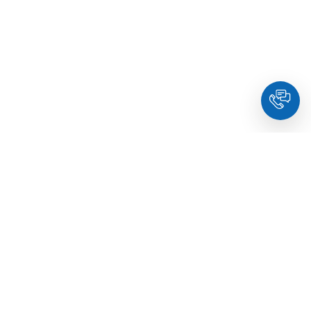
HoldYou
- Підберіть психолога онлайн та заплануйте
зуcтріч у комфортний час. Кваліфіковані спеціалісти та
терапевти з освітою.
© Holdyou,
всі права захищені
,
2026