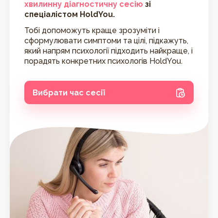
хвилинну діагностичну сесію
зі
спеціалістом HoldYou.
Тобі допоможуть краще зрозуміти і
сформулювати симптоми та цілі, підкажуть,
який напрям психології підходить найкраще, і
порадять конкретних психологів HoldYou.
Вибрати час сесії