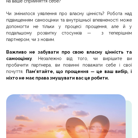
на ваше сприйняття себе?
Чи змінилося уявлення про власну цінність? Робота над
підвищенням самооцінки та внутрішньої впевненості може
допомогти не тільки у процесі прощення, але й у
подальшому розвитку стосунків — з теперішнім
партнером, чи з новим.
Важливо не забувати про свою власну цінність та
самооцінку
. Незалежно від того, чи вирішите ви
пробачити партнера, ви повинні поважати себе і свої
почуття.
Пам'ятайте, що прощення — це ваш вибір, і
ніхто не має права змушувати вас це робити.