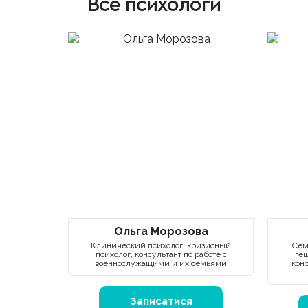
Все психологи
Ольга Морозова
Клинический психолог, кризисный
Сем
психолог, консультант по работе с
геш
военнослужащими и их семьями
кон
Записатися