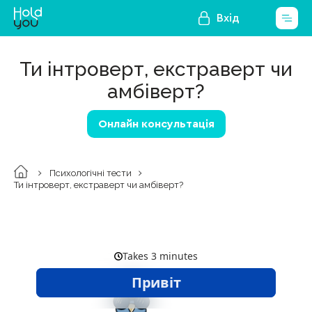
Вхід
Ти інтроверт, екстраверт чи
амбіверт?
Онлайн консультація
Психологічні тести
Ти інтроверт, екстраверт чи амбіверт?