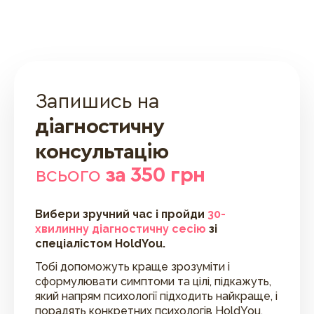
Запишись на
діагностичну
консультацію
всього
за 350 грн
Вибери зручний час і пройди
30-
хвилинну діагностичну сесію
зі
спеціалістом HoldYou.
Тобі допоможуть краще зрозуміти і
сформулювати симптоми та цілі, підкажуть,
який напрям психології підходить найкраще, і
порадять конкретних психологів HoldYou.