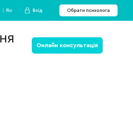
a
Ru
Вхід
Обрати психолога
вня
Онлайн консультація