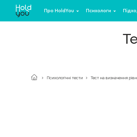
Про HoldYou
Психологи
Підхо
Те
Психологічні тести
Тест на визначення рівн