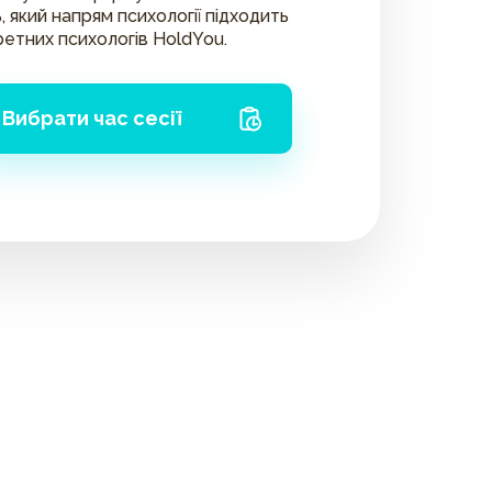
, який напрям психології підходить
ретних психологів HoldYou.
Вибрати час сесії