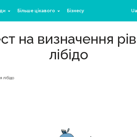
ди
Більше цікавого
Бізнесу
U
ст на визначення рі
лібідо
я лібідо