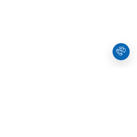
Контакти
логія
info@holdyou.net
едінкова терапія