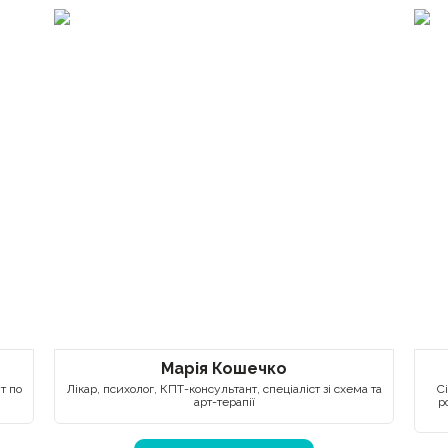
Марія Кошечко
т по
Лікар, психолог, КПТ-консультант, спеціаліст зі схема та
С
арт-терапії
р