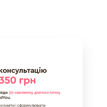
 консультацію
 350 грн
ойди
30-хвилинну діагностичну
ldYou.
озуміти і сформулювати