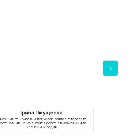
Ірина Пікущенко
Анд
імейний та кризовий психолог, гештальт терапевт,
Пс
озстановник, консультант в роботі з військовими та
членами їх родин