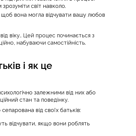
 зрозуміти світ навколо.
ю, щоб вона могла відчувати вашу любов
ід віку.
. Цей процес починається з
ційно, набуваючи самостійність
.
ків і як це
психологічно залежними від них або
ційний стан та поведінку.
сепарована від своїх батьків:
уть відчувати, якщо вони роблять