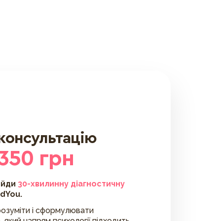
 консультацію
 350 грн
ойди
30-хвилинну діагностичну
ldYou.
озуміти і сформулювати
, який напрям психології підходить