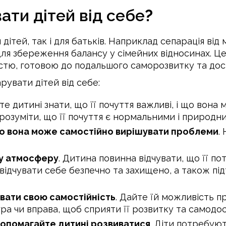
ати дітей від себе
?
дітей, так і для батьків. Наприклад сепарація від
для збереження балансу у сімейних відносинах. Ц
тю, готовою до подальшого саморозвитку та дос
рувати дітей від себе:
йте дитині знати, що її почуття важливі, і що вона
зрозуміти, що її почуття є нормальними і природн
що вона може самостійно вирішувати проблеми
.
чу атмосферу
. Дитина повинна відчувати, що її по
ідчувати себе безпечно та захищено, а також підт
вати свою самостійність
. Дайте їй можливість п
ра чи вправа, щоб сприяти її розвитку та самодос
опомагайте дитині розвиватися
. Діти потребуют