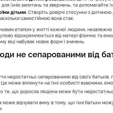
для їхніх запитань та звернень, та допомагайте їм
оїми дітьми
. Створіть довірчі стосунки з дитино
наскільки самостійною вона стає.
ючовим етапом у житті кожної людини, незалежно в
пово відокремлюється від матері фізично та емо
му віці набуває нових форм і значень.
ди не сепарованими від бать
ти недостатньо сепарованими від своїх батьків, 
 Це може вплинути на їхні особисті взаємини, емо
про те, що доросла людина може бути недостатньо 
 може відчувати вину в тому, що їхні батьки мож
.