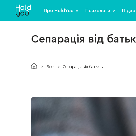
Про HoldYou
Психологи
Підхо
Сепарація від батьк
Блог
Сепарація від батьків