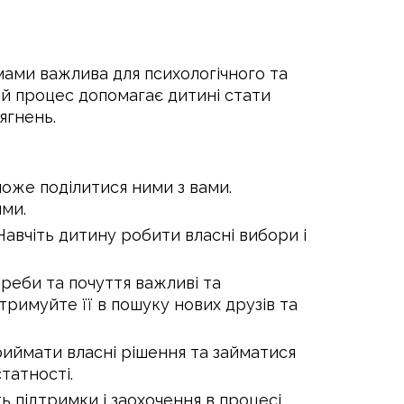
 мами важлива для психологічного та
ей процес допомагає дитині стати
ягнень.
 може поділитися ними з вами.
ими.
 Навчіть дитину робити власні вибори і
треби та почуття важливі та
римуйте її в пошуку нових друзів та
риймати власні рішення та займатися
татності.
ь підтримки і заохочення в процесі