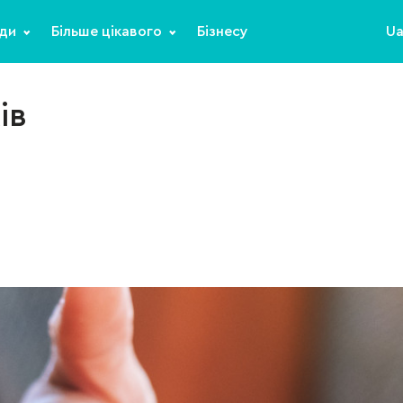
ди
Більше цікавого
Бізнесу
U
ів