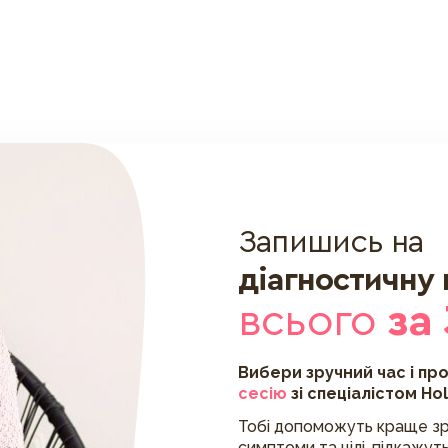
Запишись на
діагностичну
всього
за
Вибери зручний час і пр
сесію
зі спеціалістом Ho
Тобі допоможуть краще зр
симптоми та цілі, підкажуть