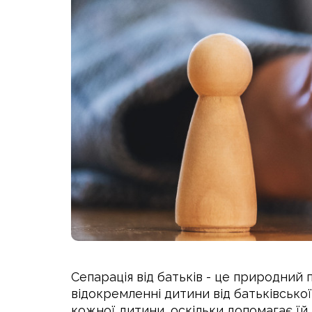
Сепарація від батьків - це природний 
відокремленні дитини від батьківської
кожної дитини, оскільки допомагає їй 