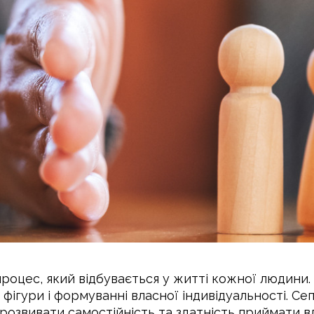
процес, який відбувається у житті кожної людини.
 фігури і формуванні власної індивідуальності. С
розвивати самостійність та здатність приймати вл