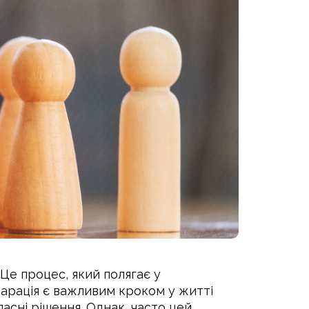
 Це процес, який полягає у
епарація є важливим кроком у житті
асні рішення. Однак, часто цей