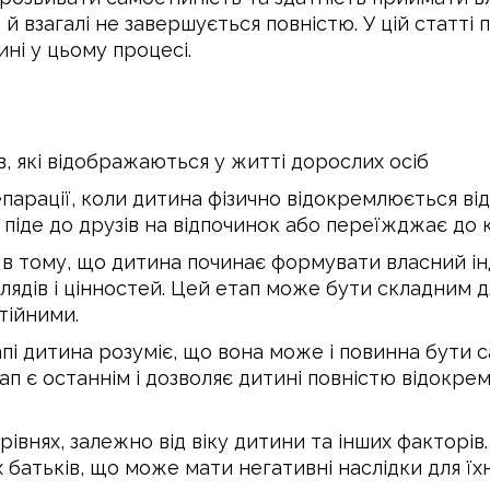
 взагалі не завершується повністю. У цій статті 
ні у цьому процесі.
ів, які відображаються у житті дорослих осіб
епарації, коли дитина фізично відокремлюється від
 піде до друзів на відпочинок або переїжджає до 
є в тому, що дитина починає формувати власний і
лядів і цінностей. Цей етап може бути складним д
тійними.
апі дитина розуміє, що вона може і повинна бути 
ап є останнім і дозволяє дитині повністю відокрем
рівнях, залежно від віку дитини та інших факторі
х батьків, що може мати негативні наслідки для їх