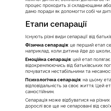
процес проходить зі складнощами або й
дамо поради як допомогти собі чи дити
Етапи сепарації
Існують різні види сепарації від батьк
Фізична сепарація
: це перший етап с
наприклад, коли дитина йде до школи,
Емоційна сепарація
: цей етап поляга
відокремлюючись від батьківських пог
почуватися нестабільними та несамос
Психологічна сепарація
: на цьому ет
відповідальність за своє життя. Цей ет
самостійним.
Сепарація може відбуватися на різних 
дорослі все ще не сепаровані від свої