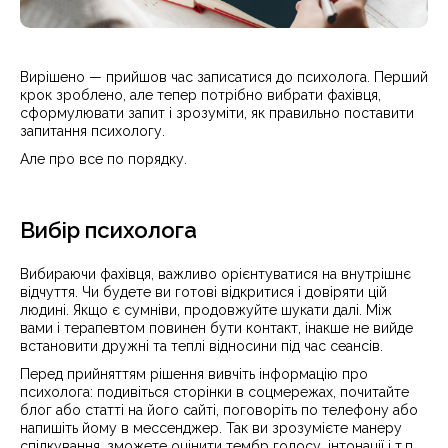
Вирішено — прийшов час записатися до психолога. Перший
крок зроблено, але тепер потрібно вибрати фахівця,
сформулювати запит і зрозуміти, як правильно поставити
запитання психологу.
Але про все по порядку.
Вибір психолога
Вибираючи фахівця, важливо орієнтуватися на внутрішнє
відчуття. Чи будете ви готові відкритися і довіряти цій
людині. Якщо є сумніви, продовжуйте шукати далі. Між
вами і терапевтом повинен бути контакт, інакше не вийде
встановити дружні та теплі відносини під час сеансів.
Перед прийняттям рішення вивчіть інформацію про
психолога: подивіться сторінки в соцмережах, почитайте
блог або статті на його сайті, поговоріть по телефону або
напишіть йому в мессенджер. Так ви зрозумієте манеру
спілкування, зможете оцінити тембр голосу, інтонації і т.п.