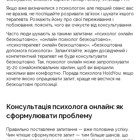
Якщо вже визначилися з психологом, але перший сеанс вас
не вразив, не поспішайте розривати зв'язок і шукати іншого
терапевта. Розкажіть йому про свої переживання і
побоювання, поясніть, чого ви очікуєте від консультування.
Часто люди шукають за такими запитами: «психолог онлайн
безкоштовно», «онлайн психолог безкоштовно»,
«психотерапевт онлайн безкоштовно», «безкоштовна
допомога психолога». Запам'ятайте, жоден досвідчений і
компетентний терапевт не буде консультувати
безкоштовно. Так, психолог онлайн може запропонувати
15-20 ознайомлювальних хвилин, щоб ви вирішили,
наскільки вам комфортно. Порада психолога HoldYou: якщо
хочете якісно опрацювати запит, краще не вестися на
безкоштовні пропозиції.
Консультація психолога онлайн: як
сформулювати проблему
Правильно поставлене запитання — вже половина успіху.
Чим чіткіше сформулюєте запит — тим більше шансів, що