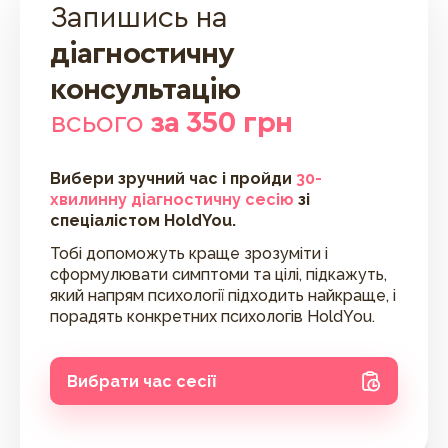
Запишись на
діагностичну
консультацію
всього
за 350 грн
Вибери зручний час і пройди
30-
хвилинну діагностичну сесію
зі
спеціалістом HoldYou.
Тобі допоможуть краще зрозуміти і
сформулювати симптоми та цілі, підкажуть,
який напрям психології підходить найкраще, і
порадять конкретних психологів HoldYou.
Вибрати час сесії