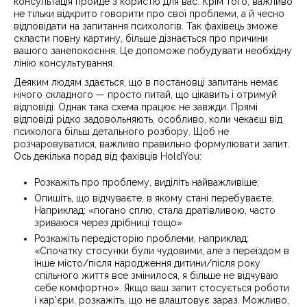
консультація пройде з користю для вас. Крім того, важливо
не тільки відкрито говорити про свої проблеми, а й чесно
відповідати на запитання психологів. Так фахівець зможе
скласти повну картину, більше дізнається про причини
вашого занепокоєння. Це допоможе побудувати необхідну
лінію консультування.
Деяким людям здається, що в постановці запитань немає
нічого складного — просто питай, що цікавить і отримуй
відповіді. Однак така схема працює не завжди. Прямі
відповіді рідко задовольняють, особливо, коли чекаєш від
психолога більш детального розбору. Щоб не
розчаровуватися, важливо правильно формулювати запит.
Ось декілька порад від фахівців HoldYou:
Розкажіть про проблему, виділіть найважливіше;
Опишіть, що відчуваєте, в якому стані перебуваєте.
Наприклад: «погано сплю, стала дратівливою, часто
зриваюся через дрібниці тощо»
Розкажіть передісторію проблеми, наприклад:
«Спочатку стосунки були чудовими, але з переїздом в
інше місто/після народження дитини/після року
спільного життя все змінилося, я більше не відчуваю
себе комфортно». Якщо ваш запит стосується роботи
і кар'єри, розкажіть, що не влаштовує зараз. Можливо,