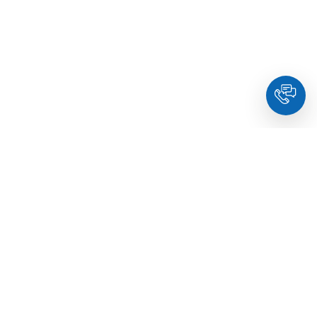
HoldYou
- Підберіть психолога онлайн та заплануйте
зуcтріч у комфортний час. Кваліфіковані спеціалісти та
терапевти з освітою.
© Holdyou,
всі права захищені
,
2026