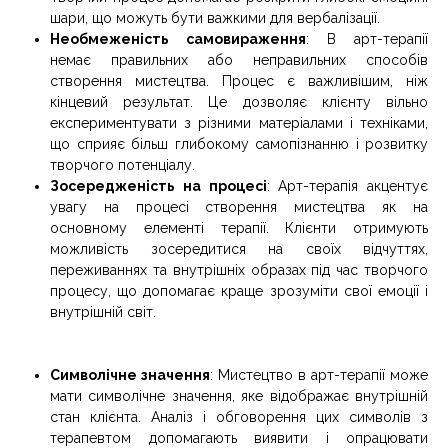
шари, що можуть бути важкими для вербалізації.
Необмеженість самовираження
: В арт-терапії
немає правильних або неправильних способів
створення мистецтва. Процес є важливішим, ніж
кінцевий результат. Це дозволяє клієнту вільно
експериментувати з різними матеріалами і техніками,
що сприяє більш глибокому самопізнанню і розвитку
творчого потенціалу.
Зосередженість на процесі
: Арт-терапія акцентує
увагу на процесі створення мистецтва як на
основному елементі терапії. Клієнти отримують
можливість зосередитися на своїх відчуттях,
переживаннях та внутрішніх образах під час творчого
процесу, що допомагає краще зрозуміти свої емоції і
внутрішній світ.
Символічне значення
: Мистецтво в арт-терапії може
мати символічне значення, яке відображає внутрішній
стан клієнта. Аналіз і обговорення цих символів з
терапевтом допомагають виявити і опрацювати