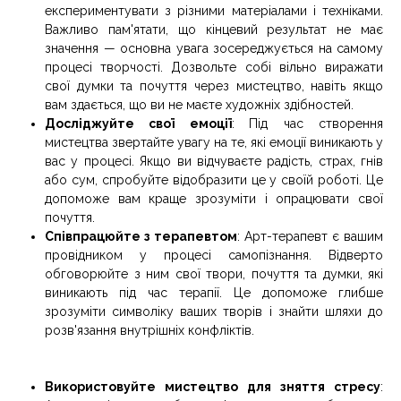
експериментувати з різними матеріалами і техніками.
Важливо пам'ятати, що кінцевий результат не має
значення — основна увага зосереджується на самому
процесі творчості. Дозвольте собі вільно виражати
свої думки та почуття через мистецтво, навіть якщо
вам здається, що ви не маєте художніх здібностей.
Досліджуйте свої емоції
:
Під час створення
мистецтва звертайте увагу на те, які емоції виникають у
вас у процесі. Якщо ви відчуваєте радість, страх, гнів
або сум, спробуйте відобразити це у своїй роботі. Це
допоможе вам краще зрозуміти і опрацювати свої
почуття.
Співпрацюйте з терапевтом
: Арт-терапевт є вашим
провідником у процесі самопізнання. Відверто
обговорюйте з ним свої твори, почуття та думки, які
виникають під час терапії. Це допоможе глибше
зрозуміти символіку ваших творів і знайти шляхи до
розв'язання внутрішніх конфліктів.
Використовуйте мистецтво для зняття стресу
: