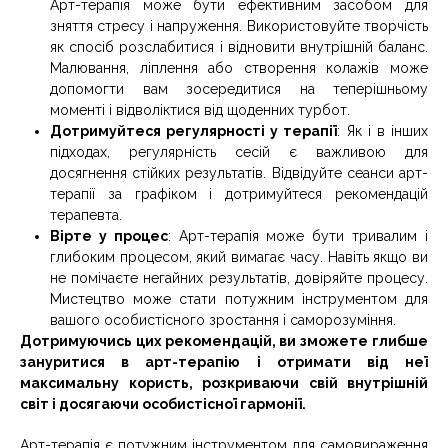
Арт-терапія може бути ефективним засобом для
зняття стресу і напруження. Використовуйте творчість
як спосіб розслабитися і відновити внутрішній баланс.
Малювання, ліплення або створення колажів може
допомогти вам зосередитися на теперішньому
моменті і відволіктися від щоденних турбот.
Дотримуйтеся регулярності у терапії
: Як і в інших
підходах, регулярність сесій є важливою для
досягнення стійких результатів. Відвідуйте сеанси арт-
терапії за графіком і дотримуйтеся рекомендацій
терапевта.
Вірте у процес
: Арт-терапія може бути тривалим і
глибоким процесом, який вимагає часу. Навіть якщо ви
не помічаєте негайних результатів, довіряйте процесу.
Мистецтво може стати потужним інструментом для
вашого особистісного зростання і саморозуміння.
Дотримуючись цих рекомендацій, ви зможете глибше
зануритися в арт-терапію і отримати від неї
максимальну користь, розкриваючи свій внутрішній
світ і досягаючи особистісної гармонії.
Арт-терапія є потужним інструментом для самовираження