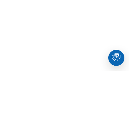
HoldYou
– Подберите психолога онлайн и запланируйте
встречу в комфортное время. Квалифицированные
специалисты и терапевты по образованию.