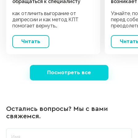
обращаться к специалисту
возникает
как отличить выгорание от
Узнайте, п
депрессии и как метод КПТ
перед собе
помогает вернуть
преодолет
продуктивность. 5 практических
STAR. Кон
шагов для самопомощи
психолога 
Читать
Читат
Посмотреть все
Остались вопросы? Мы с вами
свяжемся.