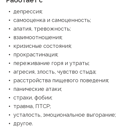
Работает с
депрессия
;
самооценка и самоценность
;
апатия, тревожность
;
взаимоотношения
;
кризисные состояния
;
прокрастинация
;
переживание горя и утраты
;
агресия, злость, чувство стыда
;
расстройства пищевого поведения
;
панические атаки
;
страхи, фобии
;
травма, ПТСР
;
усталость, эмоциональное выгорание
;
другое
.