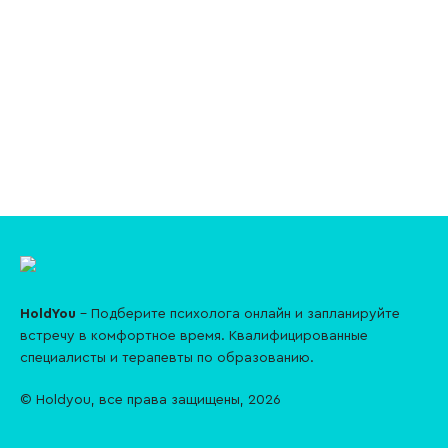
HoldYou
– Подберите психолога онлайн и запланируйте
встречу в комфортное время. Квалифицированные
специалисты и терапевты по образованию.
© Holdyou,
все права защищены
,
2026