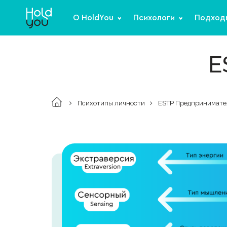
О HoldYou
Психологи
Подход
E
Психотипы личности
ESTP Предпринимате