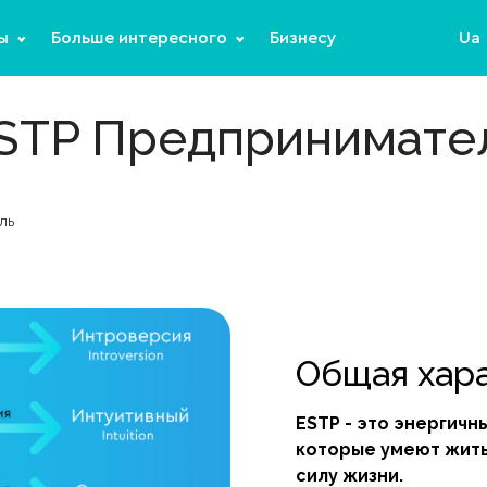
ы
Больше интересного
Бизнесу
Ua
STP Предпринимате
ль
Общая хар
ESTP - это энергич
которые умеют жить
силу жизни.