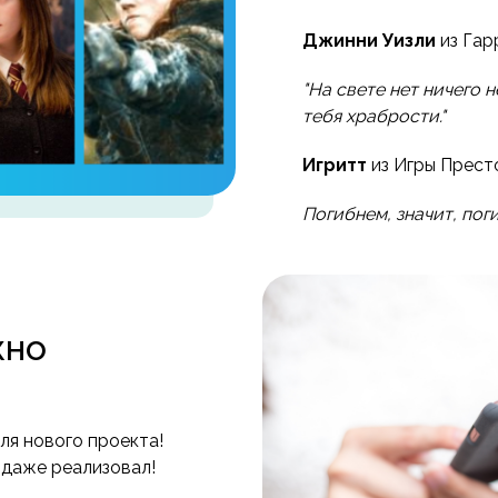
Джинни Уизли
из Гар
"На свете нет ничего 
тебя храбрости."
Игритт
из Игры Прест
Погибнем, значит, по
жно
для нового проекта!
 даже реализовал!