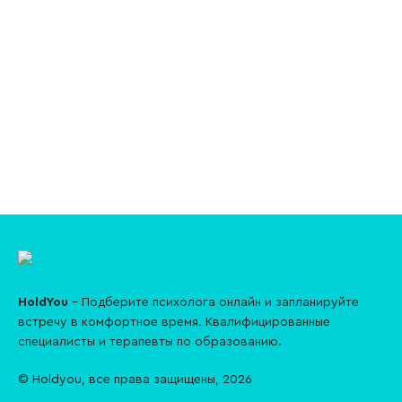
HoldYou
– Подберите психолога онлайн и запланируйте
встречу в комфортное время. Квалифицированные
специалисты и терапевты по образованию.
© Holdyou,
все права защищены
,
2026