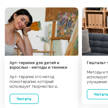
Арт-терапия для детей и
Гештальт 
взрослых - методы и техники
Методы и п
Арт-терапия это метод
использует
психотерапии, который
улучшения
использует творчество и
собой и вн
искусство для проявления и
Читат
раскрытия эмоций, поддержания
Читать
психического здоровья и
самовыражения