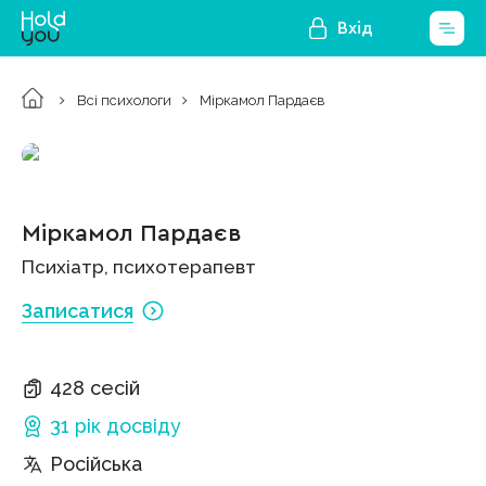
Вхід
Всі психологи
Міркамол Пардаєв
Міркамол Пардаєв
Психіатр, психотерапевт
Записатися
428 сесій
31 рік
досвіду
Російська