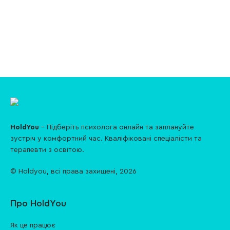
HoldYou
- Підберіть психолога онлайн та заплануйте
зуcтріч у комфортний час. Кваліфіковані спеціалісти та
терапевти з освітою.
© Holdyou,
всі права захищені
,
2026
Про HoldYou
Як це працює