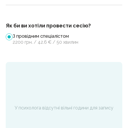
Як би ви хотіли провести сесію?
З провідним спеціалістом
2200
грн.
/
42.6
€
/
50 хвилин
У психолога відсутні вільні години для запису