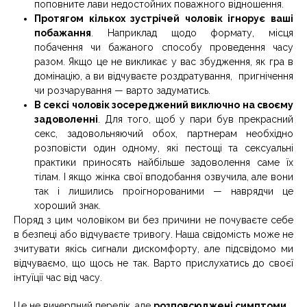
поповните лави недостойних поважного відношення.
Протягом кількох зустрічей чоловік ігнорує ваші
побажання
. Наприклад щодо формату, місця
побачення чи бажаного способу проведення часу
разом. Якщо це не викликає у вас збудження, як гра в
домінацію, а ви відчуваєте роздратування, пригнічення
чи розчарування — варто задуматись.
В сексі чоловік зосереджений виключно на своєму
задоволенні
. Для того, щоб у пари був прекрасний
секс, задовольняючий обох, партнерам необхідно
розповісти один одному, які пестощі та сексуальні
практики приносять найбільше задоволення саме їх
тілам. І якщо жінка свої вподобання озвучила, але вони
так і лишились проігнорованими — наврядчи це
хороший знак.
Поряд з цим чоловіком ви без причини не почуваєте себе
в безпеці або відчуваєте тривогу. Наша свідомість може не
зчитувати якісь сигнали дискомфорту, але підсвідомо ми
відчуваємо, що щось не так. Варто прислухатись до своєї
інтуїції час від часу.
Це не вичерпний перелік, але
розповсюджені симптоми