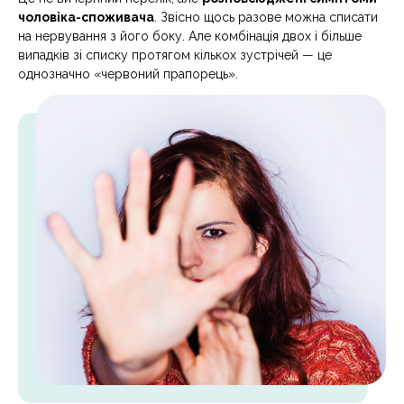
чоловіка-споживача
. Звісно щось разове можна списати
на нервування з його боку. Але комбінація двох і більше
випадків зі списку протягом кількох зустрічей — це
однозначно «червоний прапорець».