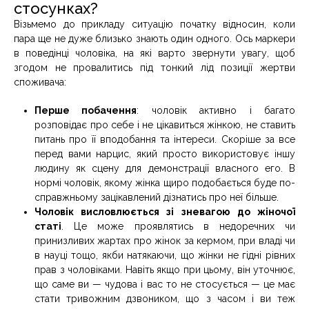
стосунках?
Візьмемо до прикладу ситуацію початку відносин, коли
пара ще не дуже близько знають один одного. Ось маркери
в поведінці чоловіка, на які варто звернути увагу, щоб
згодом не провалитись під тонкий лід позиції жертви
споживача:
Перше побачення
: чоловік активно і багато
розповідає про себе і не цікавиться жінкою, не ставить
питань про її вподобання та інтереси. Скоріше за все
перед вами нарцис, який просто використовує іншу
людину як сцену для демонстрації власного его. В
нормі чоловік, якому жінка щиро подобається буде по-
справжньому зацікавлений дізнатись про неї більше.
Чоловік висловлюється зі зневагою до жіночої
статі
. Це може проявлятись в недоречних чи
принизливих жартах про жінок за кермом, при владі чи
в науці тощо, якби натякаючи, що жінки не гідні рівних
прав з чоловіками. Навіть якщо при цьому, він уточнює,
що саме ви — чудова і вас то не стосується — це має
стати тривожним дзвоником, що з часом і ви теж