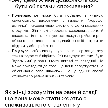
бути об'єктами споживання?
По-перше
, це може бути пов'язано з низькою
самоповагою, вихованням в парадигмі “хорошої
дівчинки”, психологічною схильністю до співзалежних
стосунків. Жінки, які виросли в середовищі, де їхній
внесок та гідність не цінуються, можуть приймати ролі
об'єктів споживання як єдиний спосіб отримати
підтримку або прийняття.
По-друге
, нав'язлива культура краси і перфекціонізму
теж накладає свій відбиток. Жінки відчувають тиск бути
"ідеальними" у зовнішньому вигляді та поведінці. Це
може призводити до того, що вони погоджуються на
об'єктивацію себе, вважаючи, що це єдиний спосіб
отримати соціальне визнання та успіх.
Як жінці зрозуміти на ранній стадії,
що вона може стати жертвою
споживацького ставлення у