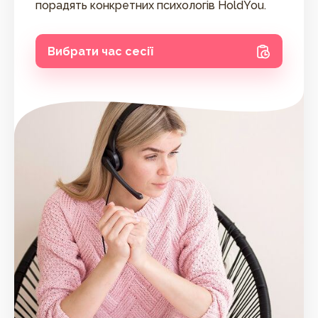
порадять конкретних психологів HoldYou.
Вибрати час сесії