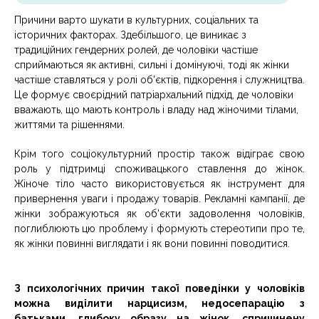
Причини варто шукати в культурних, соціальних та
історичних факторах. Здебільшого, це виникає з
традиційних гендерних ролей, де чоловіки частіше
сприймаються як активні, сильні і домінуючі, тоді як жінки
частіше ставляться у ролі об'єктів, підкорення і служництва.
Це формує своєрідний патріархальний підхід, де чоловіки
вважають, що мають контроль і владу над жіночими тілами,
життями та рішеннями.
Крім того соціокультурний простір також відіграє свою
роль у підтримці споживацького ставлення до жінок.
Жіноче тіло часто використовується як інструмент для
привернення уваги і продажу товарів. Рекламні кампанії, де
жінки зображуються як об'єкти задоволення чоловіків,
поглиблюють цю проблему і формують стереотипи про те,
як жінки повинні виглядати і як вони повинні поводитися.
З психологічних причин такої поведінки у чоловіків
можна виділити нарцисизм, недосепарацію з
батьками, глибоку образу на жінок, спричинену