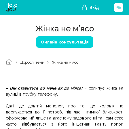
Вхід
Жінка не м’ясо
Онлайн консультація
Дорослі теми
Жінка не м’ясо
– Він ставиться до мене як до м’яса!
– схлипує жінка на
вулиці в трубку телефону.
Далі іде довгий монолог, про те, що чоловік не
дослухається до її потреб, під час інтимної близькості
сфокусований лише на власному задоволенні та і сам секс
часто відбувається з його ініціативи навіть попри