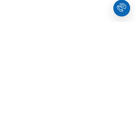
HoldYou
- Підберіть психолога онлайн та заплануйте
зуcтріч у комфортний час. Кваліфіковані спеціалісти та
терапевти з освітою.
© Holdyou,
всі права захищені
,
2026
Про HoldYou
Як це працює