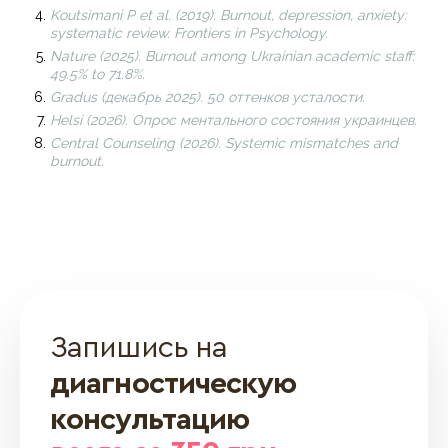
Koutsimani P et al. (2019). Burnout, depression, anxiety:
systematic review. Frontiers in Psychology.
Nature (2025). Burnout among Ukrainian academic staff:
49.5% to 71.8%.
Gradus (декабрь 2025). 50 оттенков усталости.
Helsi (2026). Опрос ментального состояния украинцев.
Central Counseling (2026). Systemic mismatches and
burnout.
Запишись на
диагностическую
консультацию