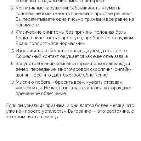
вызывают раздражение вместо интереса.
Когнитивные нарушения: забывчивость, «туман в
голове», невозможность принимать простые решения.
Вы перечитываете одно письмо трижды и все равно не
понимаете.
Физические симптомы без причины: головная боль,
боль в спине, частые простуды, проблемы с желудком.
Врачи говорят «все нормально».
Изоляция: вы избегаете коллег, друзей, даже семью.
Социальный контакт ощущается как еще одна задача.
Злоупотребление компенсаторами: алкоголь каждый
вечер, переедание, многочасовой скроллинг, онлайн-
шопинг. Все, что дает быстрое облегчение.
Мысли о побеге: «бросить все», «уехать отсюда»,
«исчезнуть». Не как план, а как фантазия, которая дает
временное облегчение.
Если вы узнали 4+ признака, и они длятся более месяца, это
уже не «просто усталость». Выгорание — это состояние, с
которым нужна помощь.