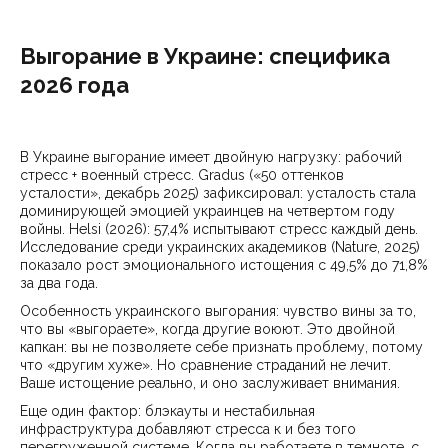
Выгорание в Украине: специфика
2026 года
В Украине выгорание имеет двойную нагрузку: рабочий
стресс + военный стресс. Gradus («50 оттенков
усталости», декабрь 2025) зафиксировал: усталость стала
доминирующей эмоцией украинцев на четвертом году
войны. Helsi (2026): 57,4% испытывают стресс каждый день.
Исследование среди украинских академиков (Nature, 2025)
показало рост эмоционального истощения с 49,5% до 71,8%
за два года.
Особенность украинского выгорания: чувство вины за то,
что вы «выгораете», когда другие воюют. Это двойной
капкан: вы не позволяете себе признать проблему, потому
что «другим хуже». Но сравнение страданий не лечит.
Ваше истощение реально, и оно заслуживает внимания.
Еще один фактор: блэкауты и нестабильная
инфраструктура добавляют стресса к и без того
перегруженной системе. Когда вы работаете в темноте, с