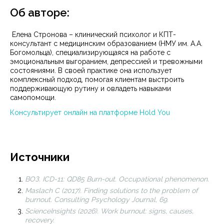
Об авторе:
Елена Стронова – клинический психолог и КПТ-
консультант с медицинским образованием (НМУ им. А.А.
Богомольца), специализирующаяся на работе с
эмоциональным выгоранием, депрессией и тревожными
состояниями. В своей практике она использует
комплексный подход, помогая клиентам выстроить
поддерживающую рутину и овладеть навыками
самопомощи.
Консультирует онлайн на платформе Hold You
Источники
ВОЗ. ICD-11: QD85 Burn-out. Occupational phenomenon.
Maslach C (2017). Finding solutions to the problem of
burnout. Consulting Psychology Journal, 69.
ScienceInsights (2026). Work burnout: signs, causes,
recovery.