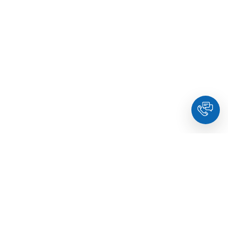
HoldYou
– Подберите психолога онлайн и запланируйте
встречу в комфортное время. Квалифицированные