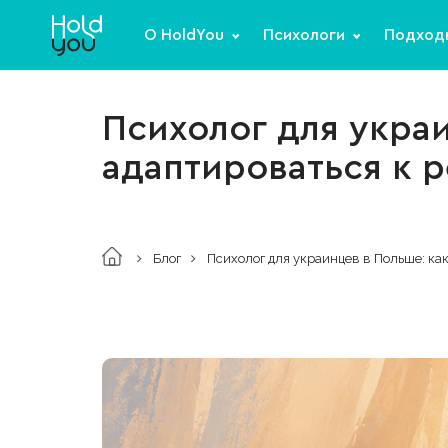
О HoldYou
Психологи
Подход
Психолог для украи
адаптироваться к 
Блог
Психолог для украинцев в Польше: ка