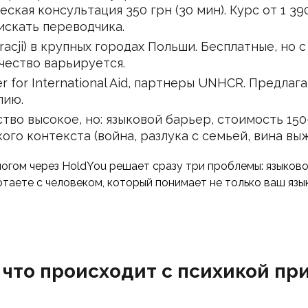
ская консультация 350 грн (30 мин). Курс от 1 39
искать переводчика.
acji) в крупных городах Польши. Бесплатные, но 
чество варьируется.
ter for International Aid, партнеры UNHCR. Предл
пию.
тво высокое, но: языковой барьер, стоимость 150-
го контекста (война, разлука с семьей, вина вы
огом через HoldYou решает сразу три проблемы: языково
таете с человеком, который понимает не только ваш язык
 что происходит с психикой пр