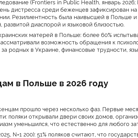
вание (Frontiers in Public Health, январь 2026;
вень дистресса среди беженцев зафиксирован на 
ании. Резилиентность была наивысшей в Польше и
 развитой диаспорой и языковой близостью.
краинских матерей в Польше: более 60% испытыв
рассматривали возможность обращения к психоло
за родных в Украине, финансовые трудности, язы
цам в Польше в 2026 году
енцам прошло через несколько фаз. Первые меся
и: поляки открывали двери своих домов, органи
азм уменьшился, что естественно для любого за
025, N=1 200): 51% поляков считают, что государс