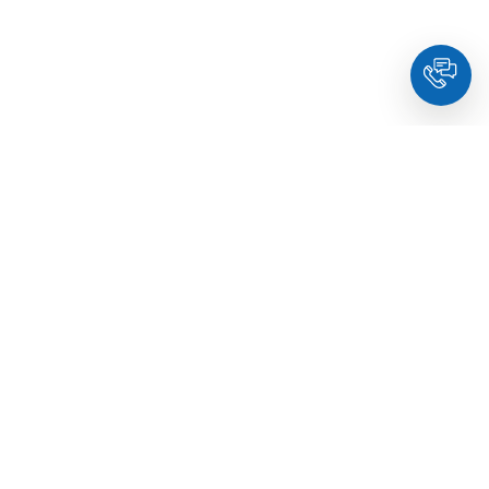
HoldYou
– Подберите психолога онлайн и запланируйте
встречу в комфортное время. Квалифицированные
специалисты и терапевты по образованию.
© Holdyou,
все права защищены
,
2026
Про HoldYou