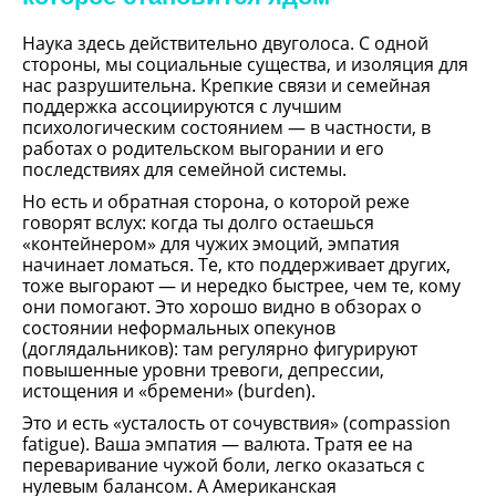
Наука здесь действительно двуголоса. С одной 
стороны, мы социальные существа, и изоляция для 
нас разрушительна. Крепкие связи и семейная 
поддержка ассоциируются с лучшим 
психологическим состоянием — в частности, в 
работах о родительском выгорании и его 
последствиях для семейной системы.
Но есть и обратная сторона, о которой реже 
говорят вслух: когда ты долго остаешься 
«контейнером» для чужих эмоций, эмпатия 
начинает ломаться. Те, кто поддерживает других, 
тоже выгорают — и нередко быстрее, чем те, кому 
они помогают. Это хорошо видно в обзорах о 
состоянии неформальных опекунов 
(доглядальников): там регулярно фигурируют 
повышенные уровни тревоги, депрессии, 
истощения и «бремени» (burden).
Это и есть «усталость от сочувствия» (compassion 
fatigue). Ваша эмпатия — валюта. Тратя ее на 
переваривание чужой боли, легко оказаться с 
нулевым балансом. А Американская 