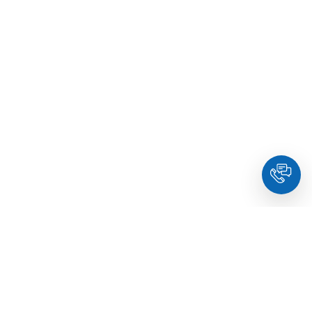
HoldYou
– Подберите психолога онлайн и запланируйте