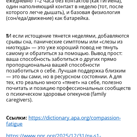
ежедневно 1–2 часа без контактов (как гигиена), 
один наполняющий контакт в неделю (тот, после 
которого легче дышать), и базовая физиология 
(сон/еда/движение) как батарейка.
И если истощение тянется неделями, добавляются 
❗️
срывы сна, панические симптомы или «слезы из 
ниоткуда» — это уже хороший повод не тянуть 
самому и обратиться за помощью.
Вывод прост: 
ваша способность заботиться о других прямо 
пропорциональна вашей способности 
позаботиться о себе. Лучшая поддержка близким 
— это вы сами, но в ресурсном состоянии.
А для 
тех, кто реально много «тянет» на себе, полезно 
почитать и позицию профессиональных сообществ 
о психическом здоровье опекунов (family 
caregivers).
https://dictionary.apa.org/compassion-
Ссылки:
fatigue
https://www.npr.org/2025/12/31/nx-s1-