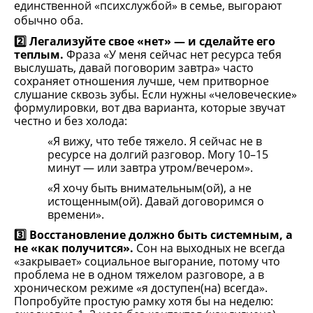
единственной «психслужбой» в семье, выгорают 
обычно оба.
2️⃣ Легализуйте свое «нет» — и сделайте его 
теплым.
 Фраза «У меня сейчас нет ресурса тебя 
выслушать, давай поговорим завтра» часто 
сохраняет отношения лучше, чем притворное 
слушание сквозь зубы. Если нужны «человеческие» 
формулировки, вот два варианта, которые звучат 
честно и без холода:
«Я вижу, что тебе тяжело. Я сейчас не в 
ресурсе на долгий разговор. Могу 10–15 
минут — или завтра утром/вечером».
«Я хочу быть внимательным(ой), а не 
истощенным(ой). Давай договоримся о 
времени».
3️⃣ Восстановление должно быть системным, а 
не «как получится».
 Сон на выходных не всегда 
«закрывает» социальное выгорание, потому что 
проблема не в одном тяжелом разговоре, а в 
хроническом режиме «я доступен(на) всегда». 
Попробуйте простую рамку хотя бы на неделю: 