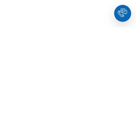
HoldYou
– Подберите психолога онлайн и запланируйте
встречу в комфортное время. Квалифицированные
специалисты и терапевты по образованию.
© Holdyou,
все права защищены
,
2026
Про HoldYou
Как это работает