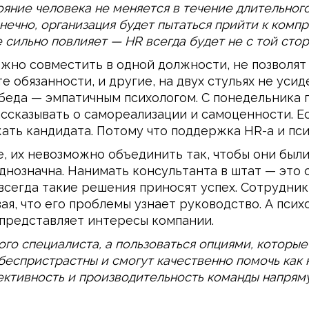
ояние человека не меняется в течение длительног
нечно, организация будет пытаться прийти к комп
 сильно повлияет — HR всегда будет не с той стор
жно совместить в одной должности, не позволят 
е обязанности, и другие, на двух стульях не уси
обеда — эмпатичным психологом. С понедельника
рассказывать о самореализации и самоценности. 
ать кандидата. Потому что поддержка HR-а и пси
, их невозможно объединить так, чтобы они были
днозначна. Нанимать консультанта в штат — это 
 всегда такие решения приносят успех. Сотрудни
ая, что его проблемы узнает руководство. А псих
 представляет интересы компании.
го специалиста, а пользоваться опциями, которы
беспристрастны и смогут качественно помочь как к
ктивность и производительность команды напряму