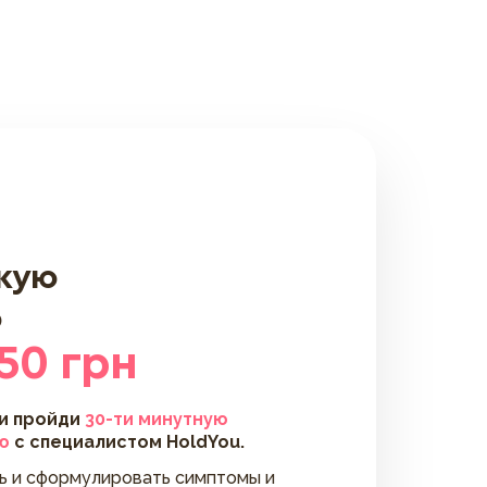
скую
ю
50 грн
 и пройди
30-ти минутную
ю
с специалистом HoldYou.
ть и сформулировать симптомы и