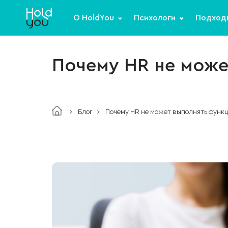
О HoldYou
Психологи
Подход
Почему HR не може
Блог
Почему HR не может выполнять функц