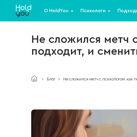
О HoldYou
Психологи
Подход
Не сложился метч с
подходит, и сменит
Блог
Не сложился метч с психологом: как п