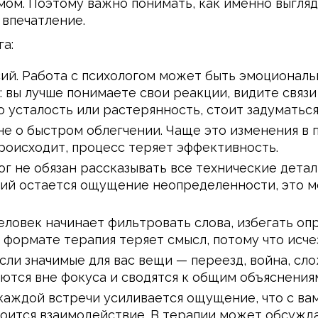
мом. Поэтому важно понимать, как именно выгляд
 впечатление.
а:
й. Работа с психологом может быть эмоциональн
: вы лучше понимаете свои реакции, видите связ
о усталость или растерянность, стоит задуматься
не о быстром облегчении. Чаще это изменения в 
происходит, процесс теряет эффективность.
г не обязан рассказывать все технические детал
ссий остается ощущение неопределенности, это
ловек начинает фильтровать слова, избегать опр
м формате терапия теряет смысл, потому что исче
Если значимые для вас вещи — переезд, война, сл
ются вне фокуса и сводятся к общим объяснениям
каждой встречи усиливается ощущение, что с вами
оится взаимодействие. В терапии может обсужда