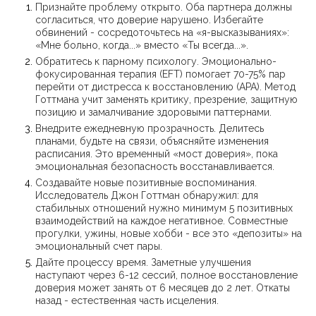
Признайте проблему открыто. Оба партнера должны
согласиться, что доверие нарушено. Избегайте
обвинений - сосредоточьтесь на «я-высказываниях»:
«Мне больно, когда...» вместо «Ты всегда...».
Обратитесь к парному психологу. Эмоционально-
фокусированная терапия (EFT) помогает 70-75% пар
перейти от дистресса к восстановлению (APA). Метод
Готтмана учит заменять критику, презрение, защитную
позицию и замалчивание здоровыми паттернами.
Внедрите ежедневную прозрачность. Делитесь
планами, будьте на связи, объясняйте изменения
расписания. Это временный «мост доверия», пока
эмоциональная безопасность восстанавливается.
Создавайте новые позитивные воспоминания.
Исследователь Джон Готтман обнаружил: для
стабильных отношений нужно минимум 5 позитивных
взаимодействий на каждое негативное. Совместные
прогулки, ужины, новые хобби - все это «депозиты» на
эмоциональный счет пары.
Дайте процессу время. Заметные улучшения
наступают через 6-12 сессий, полное восстановление
доверия может занять от 6 месяцев до 2 лет. Откаты
назад - естественная часть исцеления.