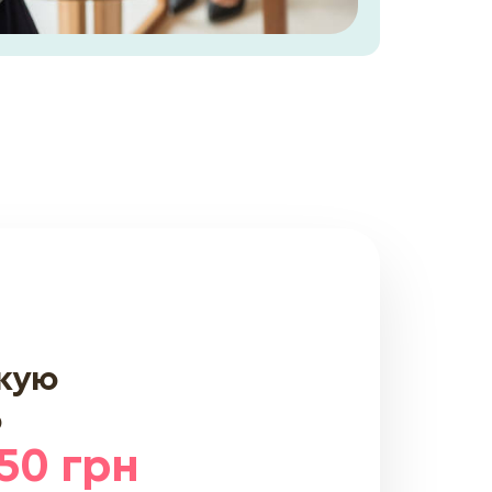
скую
ю
50 грн