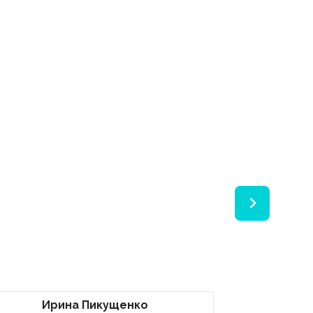
Ирина Пикущенко
Бож