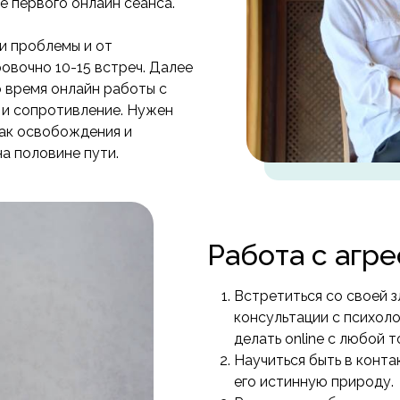
е первого онлайн сеанса.
и проблемы и от
овочно 10-15 встреч. Далее
 время онлайн работы с
 и сопротивление. Нужен
нак освобождения и
на половине пути.
Работа с агр
Встретиться со своей з
консультации с психол
делать online с любой т
Научиться быть в конта
его истинную природу.