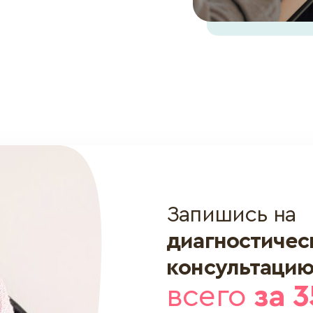
Запишись на
диагностиче
консультаци
всего
за 3