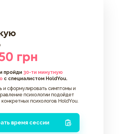
скую
ю
50 грн
 и пройди
30-ти минутную
ю
с специалистом HoldYou.
ть и сформулировать симптомы и
правление психологии подойдет
 конкретных психологов HoldYou.
ать время сессии