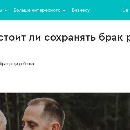
ы
Больше интересного
Бизнесу
Ua
стоит ли сохранять брак
 брак ради ребенка