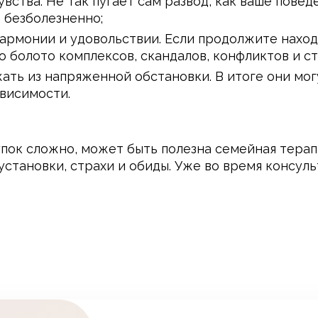
вства. Не так пугает сам развод, как ваше повед
 безболезненно;
 гармонии и удовольствии. Если продолжите нахо
о болото комплексов, скандалов, конфликтов и ст
жать из напряженной обстановки. В итоге они мо
ависимости.
пок сложно, может быть полезна семейная терапи
становки, страхи и обиды. Уже во время консуль