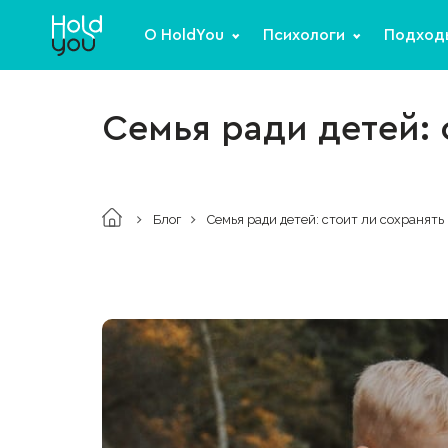
О HoldYou
Психологи
Подход
Семья ради детей: 
Блог
Семья ради детей: стоит ли сохранять