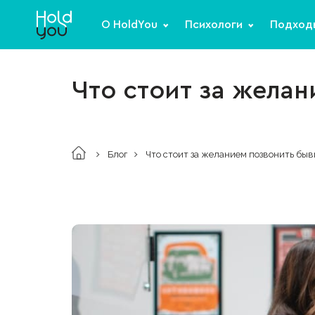
О HoldYou
Психологи
Подход
Что стоит за жела
Блог
Что стоит за желанием позвонить бы