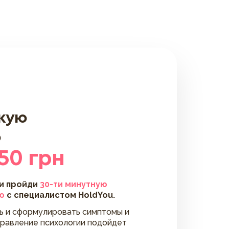
скую
ю
50 грн
 и пройди
30-ти минутную
ю
с специалистом HoldYou.
ть и сформулировать симптомы и
правление психологии подойдет