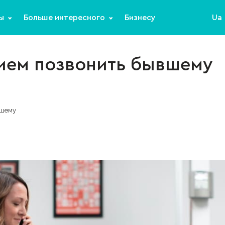
ы
Больше интересного
Бизнесу
Ua
нием позвонить бывшему
вшему