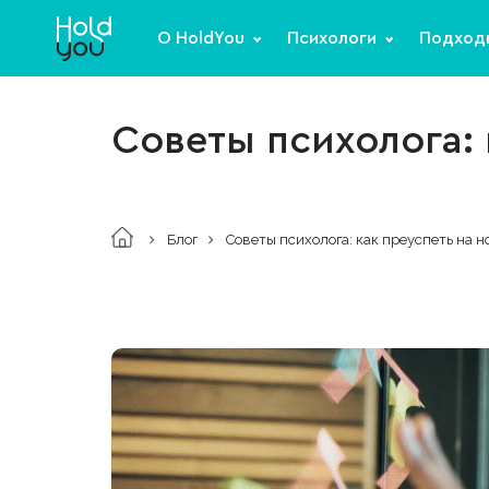
О HoldYou
Психологи
Подход
Советы психолога: 
Блог
Советы психолога: как преуспеть на н