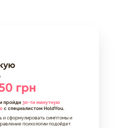
скую
ю
50 грн
 и пройди
30-ти минутную
ю
с специалистом HoldYou.
ть и сформулировать симптомы и
правление психологии подойдет