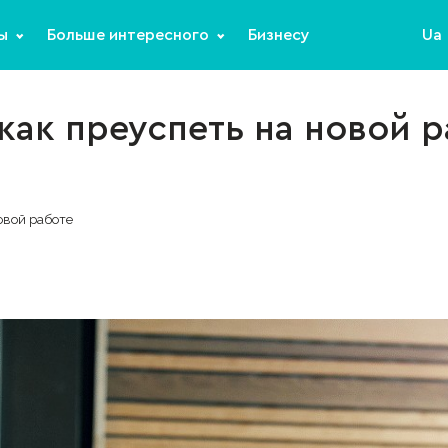
ы
Больше интересного
Бизнесу
Ua
как преуспеть на новой 
овой работе