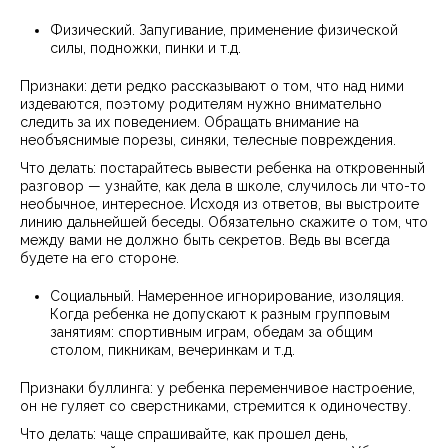
Физический. Запугивание, применение физической
силы, подножки, пинки и т.д.
Признаки: дети редко рассказывают о том, что над ними
издеваются, поэтому родителям нужно внимательно
следить за их поведением. Обращать внимание на
необъяснимые порезы, синяки, телесные повреждения.
Что делать: постарайтесь вывести ребенка на откровенный
разговор — узнайте, как дела в школе, случилось ли что-то
необычное, интересное. Исходя из ответов, вы выстроите
линию дальнейшей беседы. Обязательно скажите о том, что
между вами не должно быть секретов. Ведь вы всегда
будете на его стороне.
Социальный. Намеренное игнорирование, изоляция.
Когда ребенка не допускают к разным групповым
занятиям: спортивным играм, обедам за общим
столом, пикникам, вечеринкам и т.д.
Признаки буллинга: у ребенка переменчивое настроение,
он не гуляет со сверстниками, стремится к одиночеству.
Что делать: чаще спрашивайте, как прошел день,