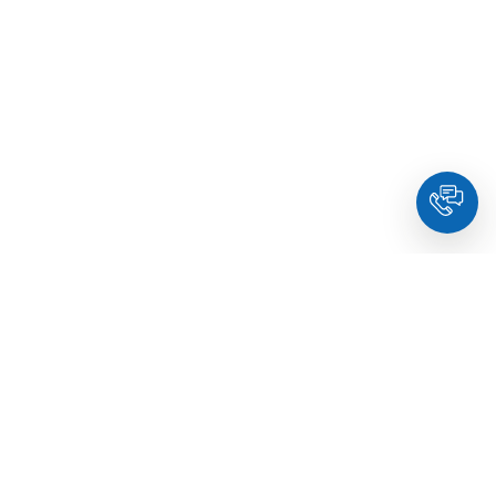
HoldYou
– Подберите психолога онлайн и запланируйте
встречу в комфортное время. Квалифицированные
специалисты и терапевты по образованию.