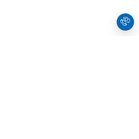
HoldYou
– Подберите психолога онлайн и запланируйте
встречу в комфортное время. Квалифицированные
специалисты и терапевты по образованию.
© Holdyou,
все права защищены
,
2026
Про HoldYou