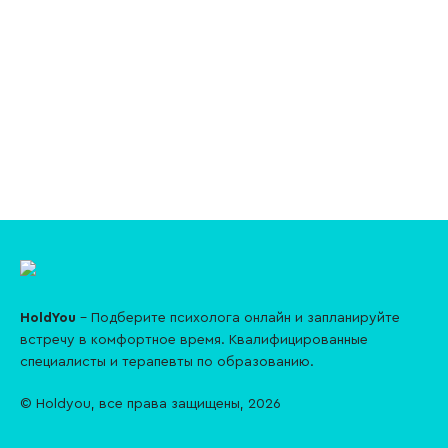
HoldYou
– Подберите психолога онлайн и запланируйте
встречу в комфортное время. Квалифицированные
специалисты и терапевты по образованию.
© Holdyou,
все права защищены
,
2026